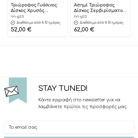
Τριώροφος Γυάλινος
Ασημί Τριώροφος
Δίσκος Χρυσός
Δίσκος Σερβιρίσματος
Διακοσμητική Βάση
& Διακόσμησης με
rin-g23
rin-g22
Σερβιρίσματος | Γ23
Καθρέφτη | Γ22
Διαθέσιμο από 4-10 ημέρες
Διαθέσιμο από 4-10 ημέρες
Riniotis
Riniotis
52,00
€
62,00
€
STAY TUNED!
Κάντε εγγραφή στο newsletter για να
λαμβάνετε πρώτοι τις προσφορές μας.