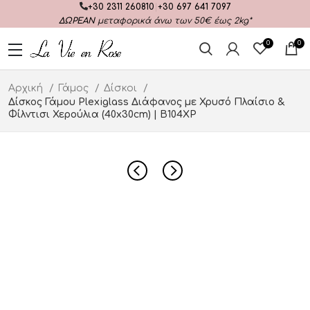
+30 2311 260810
|
+30 697 641 7097
ΔΩΡΕΑΝ
μεταφορικά άνω των 50€ έως 2kg*
0
0
Αρχική
Γάμος
Δίσκοι
Δίσκος Γάμου Plexiglass Διάφανος με Χρυσό Πλαίσιο &
Φίλντισι Χερούλια (40x30cm) | Β104ΧΡ