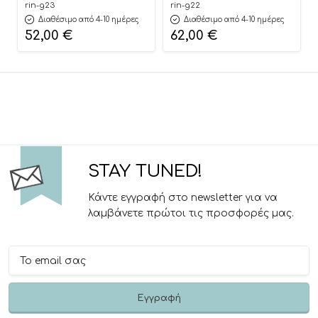
Διακοσμητική Βάση
& Διακόσμησης με
rin-g23
rin-g22
Σερβιρίσματος | Γ23
Καθρέφτη | Γ22
Διαθέσιμο από 4-10 ημέρες
Διαθέσιμο από 4-10 ημέρες
Riniotis
Riniotis
52,00
€
62,00
€
STAY TUNED!
Κάντε εγγραφή στο newsletter για να
λαμβάνετε πρώτοι τις προσφορές μας.