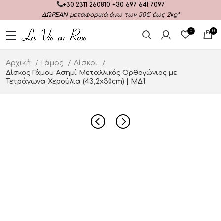
+30 2311 260810
|
+30 697 641 7097
ΔΩΡΕΑΝ
μεταφορικά άνω των 50€ έως 2kg*
0
0
Αρχική
Γάμος
Δίσκοι
Δίσκος Γάμου Ασημί Μεταλλικός Ορθογώνιος με
Τετράγωνα Χερούλια (43,2x30cm) | ΜΔ1