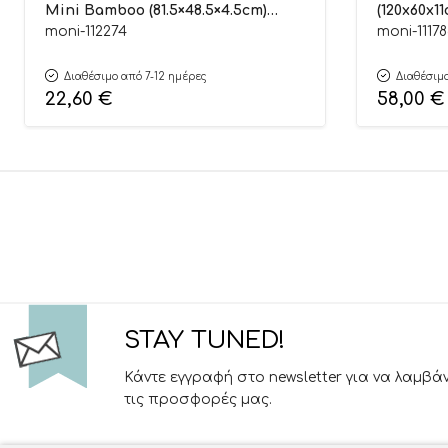
Mini Bamboo (81.5×48.5×4.5cm)
(120x60x11
3800146272548
Hugzzz
moni-112274
moni-11178
Διαθέσιμο από 7-12 ημέρες
Διαθέσιμο
22,60
€
58,00
€
STAY TUNED!
Κάντε εγγραφή στο newsletter για να λαμβά
τις προσφορές μας.