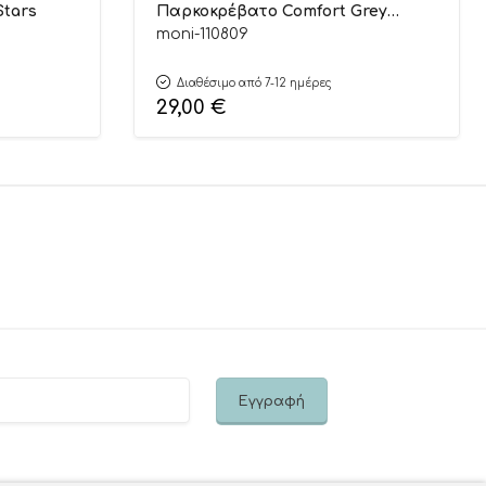
Stars
Παρκοκρέβατο Comfort Grey
(88x88x5cm) 3800146249618 – Hugzzz
moni-110809
Διαθέσιμο από 7-12 ημέρες
29,00
€