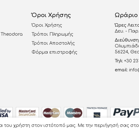
Όροι Χρήσης
Ωράριο
Όροι Χρήσης
Ώρες Λειτ
Δευ. - Παρ.
al Theodora
Τρόποι Πληρωμής
Διεύθυνση
Τρόποι Αποστολής
Ολυμπιάδο
56224, Θε
Φόρμα επιστροφής
Τηλ:
+30 23
email:
info
ία του χρήστη στον ιστότοπό μας. Με την περιήγησή σας στ
Οργάνωση Γάμου Βάπτισης - La Vie en Rose
- Developed by
e