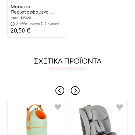
Μουσικό
Περιστρεφόμενο
Κρεβατιού Dreamy
moni-107325
Beige 63605 0m+
Διαθέσιμο από 7-12 ημέρες
3800146264727 –
20,50
€
Cangaroo
ΣΧΕΤΙΚΆ ΠΡΟΪΌΝΤΑ