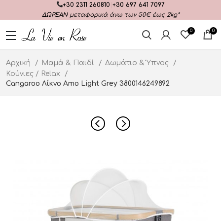
+30 2311 260810
|
+30 697 641 7097
ΔΩΡΕΑΝ
μεταφορικά άνω των 50€ έως 2kg*
0
0
Αρχική
Μαμά & Παιδί
Δωμάτιο & Ύπνος
Κούνιες / Relax
Cangaroo Λίκνο Amo Light Grey 3800146249892