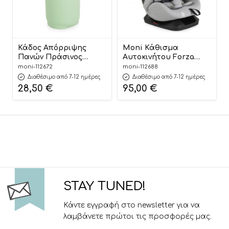
Κάδος Απόρριψης
Moni Κάθισμα
Πανών Πράσινος
Αυτοκινήτου Forza
Nubbi Green Hygiene
Dark Grey 40-150cm
moni-112672
moni-112688
Basket 3800146273279 –
3801005153725
Διαθέσιμο από 7-12 ημέρες
Διαθέσιμο από 7-12 ημέρες
Cangaroo
28,50
€
95,00
€
STAY TUNED!
Κάντε εγγραφή στο newsletter για να
λαμβάνετε πρώτοι τις προσφορές μας.