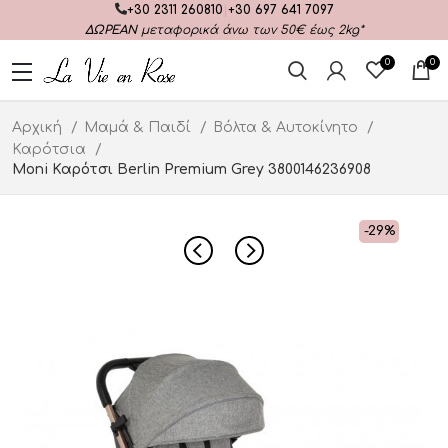
+30 2311 260810
|
+30 697 641 7097
ΔΩΡΕΑΝ
μεταφορικά άνω των 50€ έως 2kg*
0
0
Αρχική
Μαμά & Παιδί
Βόλτα & Αυτοκίνητο
Καρότσια
Moni Καρότσι Berlin Premium Grey 3800146236908
-29%