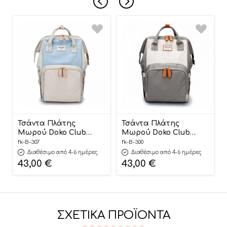
Τσάντα Πλάτης
Τσάντα Πλάτης
Μωρού Doko Club
Μωρού Doko Club
Μπεζ-Γαλάζιο B-307
Γκρι-Μπεζ B-300 Fiko
fk-B-307
fk-B-300
Fiko
Διαθέσιμο από 4-6 ημέρες
Διαθέσιμο από 4-6 ημέρες
43,00
€
43,00
€
ΣΧΕΤΙΚΆ ΠΡΟΪΌΝΤΑ