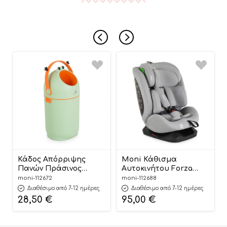
Κάδος Απόρριψης
Moni Κάθισμα
Πανών Πράσινος
Αυτοκινήτου Forza
Nubbi Green Hygiene
Dark Grey 40-150cm
moni-112672
moni-112688
Basket 3800146273279 –
3801005153725
Διαθέσιμο από 7-12 ημέρες
Διαθέσιμο από 7-12 ημέρες
Cangaroo
28,50
€
95,00
€