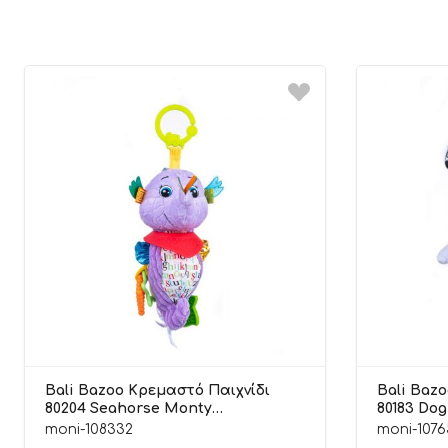
Bali Bazoo Κρεμαστό Παιχνίδι
Bali Baz
80204 Seahorse Monty
80183 Dog
6925783802044 0m+
moni-108332
moni-1076