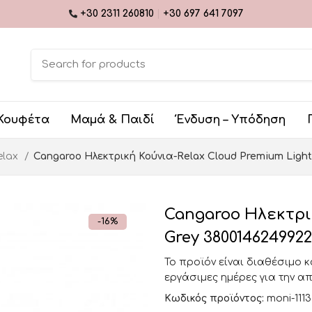
+30 2311 260810
|
+30 697 641 7097
Κουφέτα
Μαμά & Παιδί
Ένδυση – Υπόδηση
elax
Cangaroo Ηλεκτρική Κούνια-Relax Cloud Premium Light
Cangaroo Ηλεκτρικ
-16%
Grey 3800146249922
Το προϊόν είναι διαθέσιμο 
εργάσιμες ημέρες για την α
Κωδικός προϊόντος:
moni-111