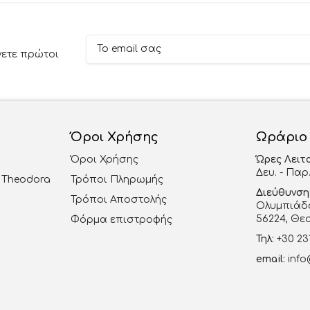
νετε πρώτοι
Όροι Χρήσης
Ωράριο
Όροι Χρήσης
Ώρες Λειτ
Δευ. - Παρ.
al Theodora
Τρόποι Πληρωμής
Διεύθυνση
Τρόποι Αποστολής
Ολυμπιάδο
56224, Θε
Φόρμα επιστροφής
Τηλ:
+30 23
email:
info