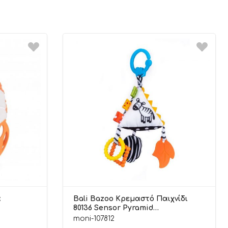
α
Bali Bazoo Κρεμαστό Παιχνίδι
80136 Sensor Pyramid
6925783801368 0m+
moni-107812