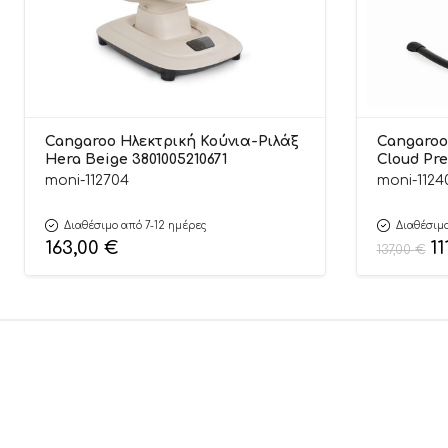
Cangaroo Ηλεκτρική Κούνια-Ριλάξ
Cangaroo
Hera Beige 3801005210671
Cloud Pr
380100521
moni-112704
moni-1124
Διαθέσιμο από 7-12 ημέρες
Διαθέσιμο
163,00
€
11
137,00
€