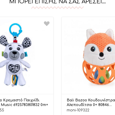
ΜΠΟΡΕΊ ΕΠΊΣΗΣ ΝΑ ΣΑΣ ΑΡΈΣΕΙ…
oo Κρεμαστό Παιχνίδι
Bali Bazoo Κουδουνίστρ
 Music 6925783801832 0m+
Αλεπουδίτσα 0+ 80846
6925783808466
55
moni-109322