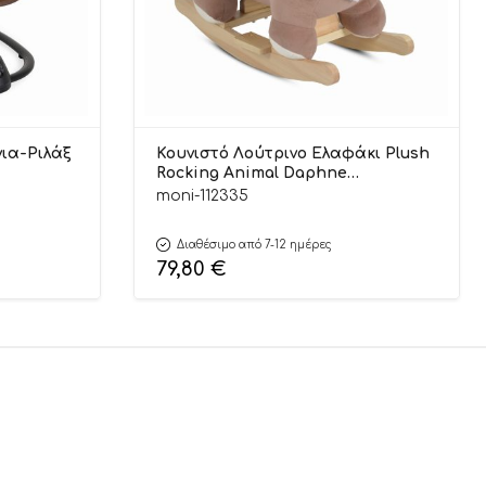
νια-Ριλάξ
Κουνιστό Λούτρινο Ελαφάκι Plush
Rocking Animal Daphne
3800146231866 12m+ – Moni Toys
moni-112335
Διαθέσιμο από 7-12 ημέρες
79,80
€