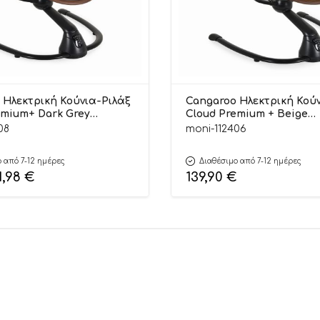
 Ηλεκτρική Κούνια-Ριλάξ
Cangaroo Ηλεκτρική Κού
emium+ Dark Grey
Cloud Premium + Beige
0510
3801005210497
08
moni-112406
 από 7-12 ημέρες
Διαθέσιμο από 7-12 ημέρες
1,98
€
139,90
€