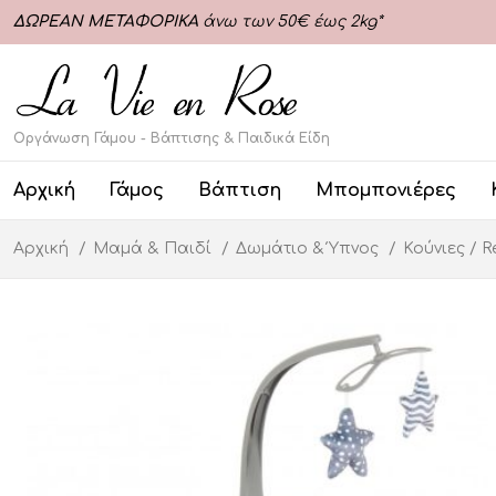
ΔΩΡΕΑΝ ΜΕΤΑΦΟΡΙΚΑ
άνω των 50€ έως 2kg*
Οργάνωση Γάμου - Βάπτισης & Παιδικά Είδη
Αρχική
Γάμος
Βάπτιση
Μπομπονιέρες
Αρχική
Μαμά & Παιδί
Δωμάτιο & Ύπνος
Κούνιες / R