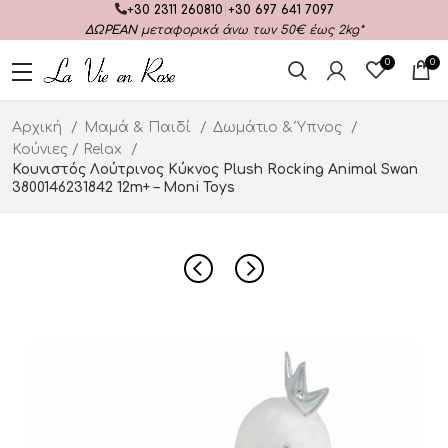
+30 2311 260810
|
+30 697 641 7097
ΔΩΡΕΑΝ
μεταφορικά άνω των 50€ έως 2kg*
0
0
Αρχική
Μαμά & Παιδί
Δωμάτιο & Ύπνος
Κούνιες / Relax
Κουνιστός Λούτρινος Κύκνος Plush Rocking Animal Swan
3800146231842 12m+ – Moni Toys