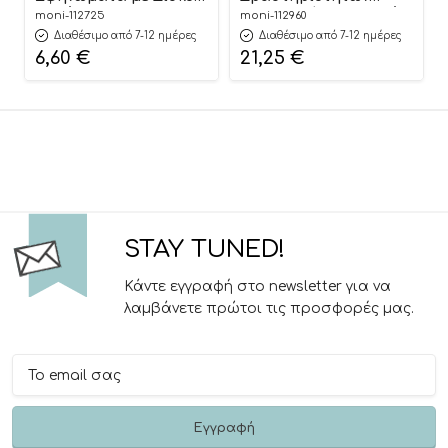
Κοπής HP020
Αναδιπλούμενο Διπλής
moni-112725
moni-112960
6976831551445 12m+ – Hi
Όψης (150×200εκ) XPE
Διαθέσιμο από 7-12 ημέρες
Διαθέσιμο από 7-12 ημέρες
Pando
Vast Planet
6,60
€
21,25
€
3801005603046
STAY TUNED!
Κάντε εγγραφή στο newsletter για να
λαμβάνετε πρώτοι τις προσφορές μας.