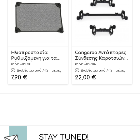
Ηλιοπροστασία
Cangaroo Αντάπτορες
Ρυθμιζόμενη για τα
Σύνδεσης Καροτσιών
Πίσω Τζάμια Solix
σε Δίδυμο TwinX
moni-112700
moni-112604
3800146273347 –
3800146272951
Διαθέσιμο από 7-12 ημέρες
Διαθέσιμο από 7-12 ημέρες
Cangaroo
7,90
€
22,00
€
STAY TUNED!