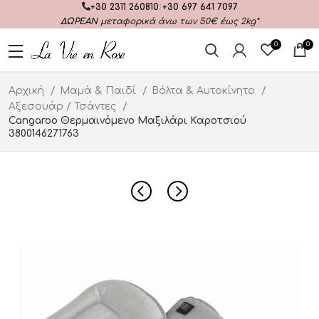
+30 2311 260810
|
+30 697 641 7097
ΔΩΡΕΑΝ
μεταφορικά άνω των 50€ έως 2kg*
0
0
Αρχική
Μαμά & Παιδί
Βόλτα & Αυτοκίνητο
Αξεσουάρ / Τσάντες
Cangaroo Θερμαινόμενο Μαξιλάρι Καροτσιού
3800146271763