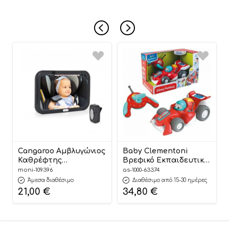
Cangaroo Αμβλυγώνιος
Baby Clementoni
Καθρέφτης
Βρεφικό Εκπαιδευτικό
Αυτοκινήτου με
Σάκης Ραλάκης 24m+,
moni-109396
as-1000-63374
Τηλεχειριστήριο LED
As Company
Άμεσα διαθέσιμο
Διαθέσιμο από 15-30 ημέρες
Light 3800146268565
21,00
€
34,80
€