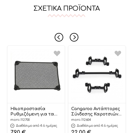
ΣΧΕΤΙΚΆ ΠΡΟΪΌΝΤΑ
Ηλιοπροστασία
Cangaroo Αντάπτορες
Ρυθμιζόμενη για τα
Σύνδεσης Καροτσιών
Πίσω Τζάμια Solix
σε Δίδυμο TwinX
moni-112700
moni-112604
3800146273347 –
3800146272951
Διαθέσιμο από 4-6 ημέρες
Διαθέσιμο από 4-6 ημέρες
Cangaroo
7,90
€
22,00
€