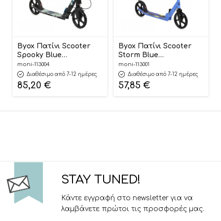
Byox Πατίνι Scooter
Byox Πατίνι Scooter
Spooky Blue
Storm Blue
3801005300334 8+
3801005300372
moni-113004
moni-113001
Διαθέσιμο από 7-12 ημέρες
Διαθέσιμο από 7-12 ημέρες
85,20
€
57,85
€
STAY TUNED!
Κάντε εγγραφή στο newsletter για να
λαμβάνετε πρώτοι τις προσφορές μας.