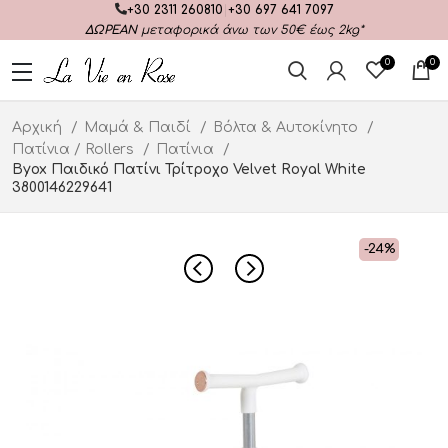
+30 2311 260810
|
+30 697 641 7097
ΔΩΡΕΑΝ
μεταφορικά άνω των 50€ έως 2kg*
0
0
Αρχική
Μαμά & Παιδί
Βόλτα & Αυτοκίνητο
Πατίνια / Rollers
Πατίνια
Byox Παιδικό Πατίνι Τρίτροχο Velvet Royal White
3800146229641
-24%