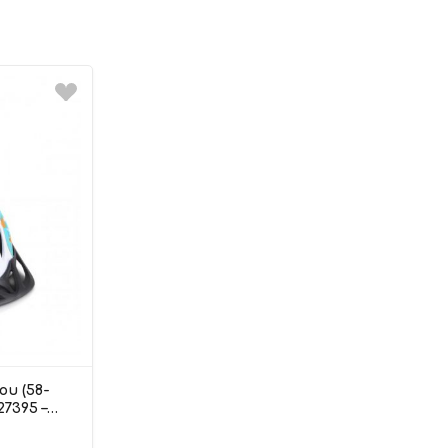
ου (58-
27395 –