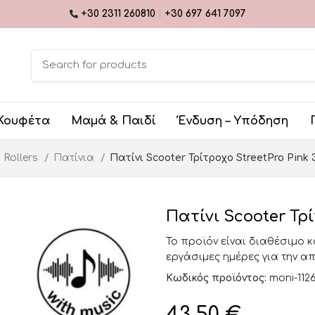
+30 2311 260810
|
+30 697 641 7097
Κουφέτα
Μαμά & Παιδί
Ένδυση – Υπόδηση
 Rollers
Πατίνια
Πατίνι Scooter Τρίτροχο StreetPro Pink 
Πατίνι Scooter Τρί
Το προϊόν είναι διαθέσιμο 
εργάσιμες ημέρες για την α
Κωδικός προϊόντος:
moni-112