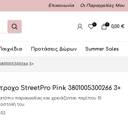
Επικοινωνία
Οι Παραγγελίες Μου
0
0
0,00
€
Παιχνίδια
Προτάσεις Δώρων
Summer Sales
3801005300266 3+
τροχο StreetPro Pink 3801005300266 3+
κατόπιν παραγγελίας και χρειάζονται περίπου 10
ποστολή του.
652