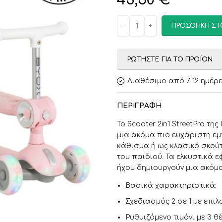
43,50
€
ΠΡΟΣΘΉΚΗ ΣΤ
ΡΩΤΉΣΤΕ ΓΙΑ ΤΟ ΠΡΟΪΌΝ
Διαθέσιμο από 7-12 ημέρ
ΠΕΡΙΓΡΑΦΉ
Το Scooter 2in1 StreetPro τη
μια ακόμα πιο ευχάριστη εμ
κάθισμα ή ως κλασικό σκούτ
του παιδιού. Τα ελκυστικά ε
ήχου δημιουργούν μια ακόμ
Βασικά χαρακτηριστικά:
Σχεδιασμός 2 σε 1 με επι
Ρυθμιζόμενο τιμόνι με 3 θ