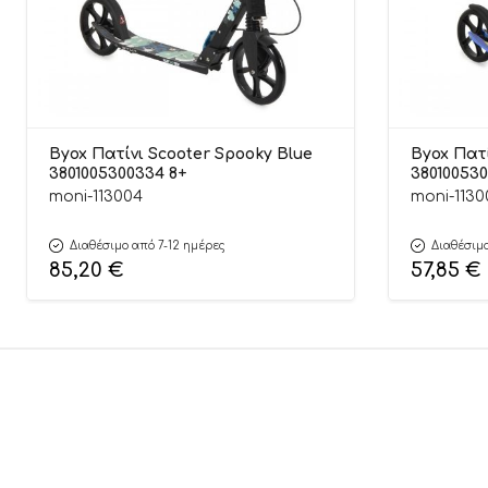
Byox Πατίνι Scooter Spooky Blue
Byox Πατί
3801005300334 8+
380100530
moni-113004
moni-1130
Διαθέσιμο από 7-12 ημέρες
Διαθέσιμο
85,20
€
57,85
€