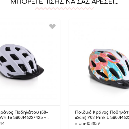
ΜΠΟΡΕΊ ΕΠΊΣΗΣ ΝΑ ΣΑΣ ΑΡΈΣΕΙ…
Κράνος Ποδηλάτου (58-
Παιδικό Κράνος Ποδηλάτ
 White 3800146227425 –
62cm) Y02 Pink L 38001462
Byox
44
moni-108859