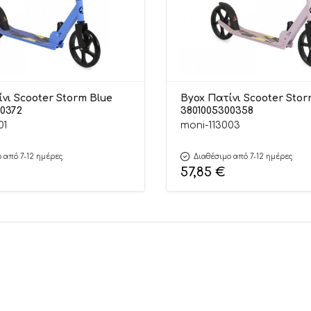
νι Scooter Storm Blue
Byox Πατίνι Scooter Stor
0372
3801005300358
01
moni-113003
 από 7-12 ημέρες
Διαθέσιμο από 7-12 ημέρες
57,85
€