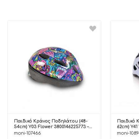
Παιδικό Κράνος Ποδηλάτου (48-
Παιδικό 
54cm) Y03 Flower 3800146225773 –
62cm) Y41
Byox
Byox
moni-107466
moni-1089