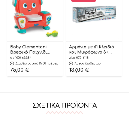
Baby Clementoni
Αρμόνιο με 61 Κλειδιά
Βρεφικό Παιχνίδι
και Μικρόφωνο 3+
Εκπαιδευτική
005.6118 #, Zita Toys
as-1000-63384
zita-005-6118
Πολυθρόνα 12m+, As
Διαθέσιμο από 15-30 ημέρες
Άμεσα διαθέσιμο
Company
75,00
€
137,00
€
ΣΧΕΤΙΚΆ ΠΡΟΪΌΝΤΑ