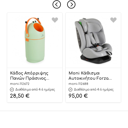
Κάδος Απόρριψης
Moni Κάθισμα
Πανών Πράσινος
Αυτοκινήτου Forza
Nubbi Green Hygiene
Dark Grey 40-150cm
moni-112672
moni-112688
Basket 3800146273279 –
3801005153725
Διαθέσιμο από 4-6 ημέρες
Διαθέσιμο από 4-6 ημέρες
Cangaroo
28,50
€
95,00
€