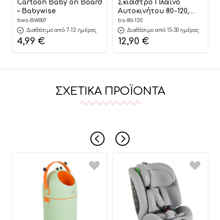
Cartoon Baby on Board
Σκίαστρο Πλαϊνό
– Babywise
Αυτοκινήτου 80-120,
Bebe Stars
bws-BW007
bs-80-120
Διαθέσιμο από 7-12 ημέρες
Διαθέσιμο από 15-30 ημέρες
4,99
€
12,90
€
ΣΧΕΤΙΚΆ ΠΡΟΪΌΝΤΑ