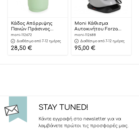
Κάδος Απόρριψης
Moni Κάθισμα
Πανών Πράσινος
Αυτοκινήτου Forza
Nubbi Green Hygiene
Dark Grey 40-150cm
moni-112672
moni-112688
Basket 3800146273279 –
3801005153725
Διαθέσιμο από 7-12 ημέρες
Διαθέσιμο από 7-12 ημέρες
Cangaroo
28,50
€
95,00
€
STAY TUNED!
Κάντε εγγραφή στο newsletter για να
λαμβάνετε πρώτοι τις προσφορές μας.