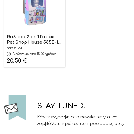
Βαλίτσα 3 σε 1 Γατάκι
Pet Shop House 535Ε-1
3+ – Martin Toys
mrt-535Ε-1
Διαθέσιμο από 15-30 ημέρες
20,50
€
STAY TUNED!
Κάντε εγγραφή στο newsletter για να
λαμβάνετε πρώτοι τις προσφορές μας.