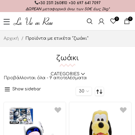
+30 2311 260810
|
+30 697 641 7097
ΔΩΡΕΑΝ
μεταφορικά άνω των 50€ έως 2kg*
0
0
Αρχική
Προϊόντα με ετικέτα “ζωάκι”
ζωάκι
CATEGORIES
Προβάλλονται όλα - 9 αποτελέσματα
Show sidebar