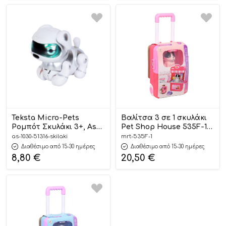
Teksta Micro-Pets
Βαλίτσα 3 σε 1 σκυλάκι
Ρομπότ Σκυλάκι 3+, As
Pet Shop House 535F-1
Company
3+ – Martin Toys
as-1030-51316-skilaki
mrt-535F-1
Διαθέσιμο από 15-30 ημέρες
Διαθέσιμο από 15-30 ημέρες
8,80
€
20,50
€