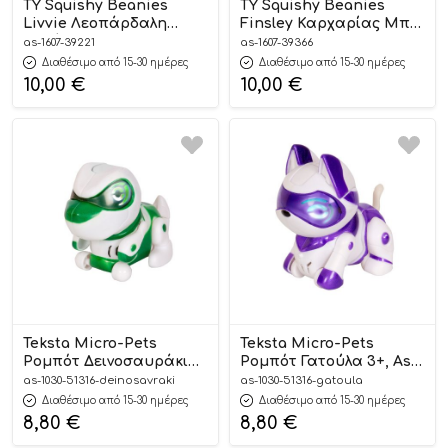
TY Squishy Beanies
TY Squishy Beanies
Livvie Λεοπάρδαλη
Finsley Καρχαρίας Μπλε
Πολύχρωμη 38εκ – As
38εκ – As Company
as-1607-39221
as-1607-39366
Company
Διαθέσιμο από 15-30 ημέρες
Διαθέσιμο από 15-30 ημέρες
10,00
€
10,00
€
Teksta Micro-Pets
Teksta Micro-Pets
Ρομπότ Δεινοσαυράκι
Ρομπότ Γατούλα 3+, As
3+, As Company
Company
as-1030-51316-deinosavraki
as-1030-51316-gatoula
Διαθέσιμο από 15-30 ημέρες
Διαθέσιμο από 15-30 ημέρες
8,80
€
8,80
€