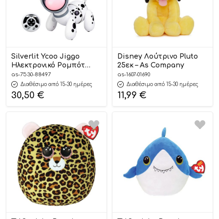
Silverlit Ycoo Jiggo
Disney Λούτρινο Pluto
Ηλεκτρονικό Ρομπότ
25εκ – As Company
Σκυλάκι 5+, As Company
as-7530-88497
as-1607-01690
Διαθέσιμο από 15-30 ημέρες
Διαθέσιμο από 15-30 ημέρες
30,50
€
11,99
€