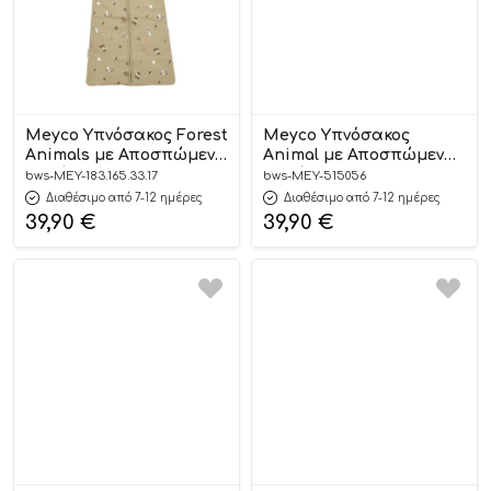
Meyco Υπνόσακος Forest
Meyco Υπνόσακος
Animals με Αποσπώμενα
Animal με Αποσπώμενα
Μανίκια 60cm
Μανίκια 110cm
bws-MEY-183.165.33.17
bws-MEY-515056
Διαθέσιμο από 7-12 ημέρες
Διαθέσιμο από 7-12 ημέρες
39,90
€
39,90
€