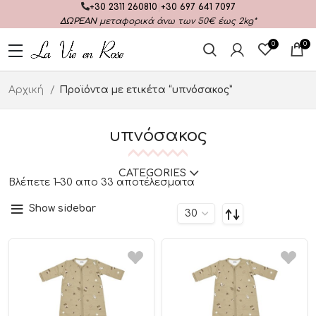
+30 2311 260810
|
+30 697 641 7097
ΔΩΡΕΑΝ
μεταφορικά άνω των 50€ έως 2kg*
0
0
Αρχική
Προϊόντα με ετικέτα “υπνόσακος”
υπνόσακος
CATEGORIES
Βλέπετε 1–30 απο 33 αποτέλεσματα
Show sidebar