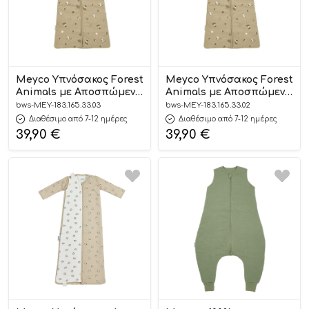
Meyco Υπνόσακος Forest
Meyco Υπνόσακος Forest
Animals με Αποσπώμενα
Animals με Αποσπώμενα
Μανίκια 110cm
Μανίκια 90cm
bws-MEY-183.165.33.03
bws-MEY-183.165.33.02
Διαθέσιμο από 7-12 ημέρες
Διαθέσιμο από 7-12 ημέρες
39,90
€
39,90
€