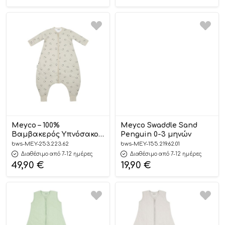
Meyco – 100%
Meyco Swaddle Sand
Βαμβακερός Υπνόσακος
Penguin 0-3 μηνών
με Ποδαράκια και
bws-MEY-253.223.62
bws-MEY-155.219.62.01
Μανίκια Penguin 92-
Διαθέσιμο από 7-12 ημέρες
Διαθέσιμο από 7-12 ημέρες
104cm
49,90
€
19,90
€