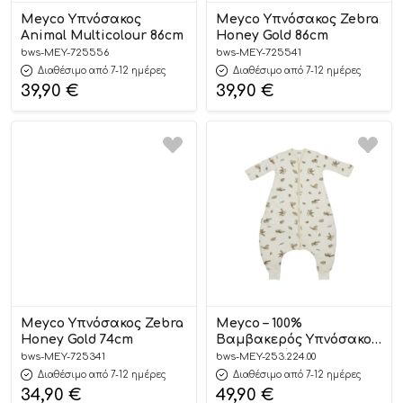
Meyco Υπνόσακος
Meyco Υπνόσακος Zebra
Animal Multicolour 86cm
Honey Gold 86cm
bws-MEY-725556
bws-MEY-725541
Διαθέσιμο από 7-12 ημέρες
Διαθέσιμο από 7-12 ημέρες
39,90
€
39,90
€
Meyco Υπνόσακος Zebra
Meyco – 100%
Honey Gold 74cm
Βαμβακερός Υπνόσακος
με Ποδαράκια και
bws-MEY-725341
bws-MEY-253.224.00
Μανίκια Robin 92-104cm
Διαθέσιμο από 7-12 ημέρες
Διαθέσιμο από 7-12 ημέρες
34,90
€
49,90
€