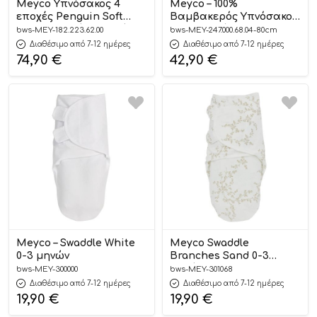
Meyco Υπνόσακος 4
Meyco – 100%
εποχές Penguin Soft
Βαμβακερός Υπνόσακος
Sand (6 μηνών – 3 ετών)
με Ποδαράκια Muslin
bws-MEY-182.223.62.00
bws-MEY-247.000.68.04-80cm
Olive Green 80cm
Διαθέσιμο από 7-12 ημέρες
Διαθέσιμο από 7-12 ημέρες
74,90
€
42,90
€
Meyco – Swaddle White
Meyco Swaddle
0-3 μηνών
Branches Sand 0-3
μηνών
bws-MEY-300000
bws-MEY-301068
Διαθέσιμο από 7-12 ημέρες
Διαθέσιμο από 7-12 ημέρες
19,90
€
19,90
€