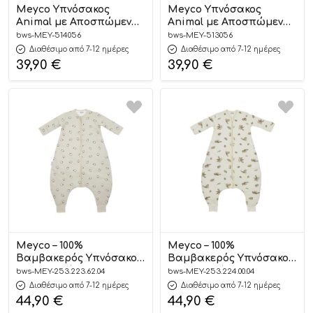
Meyco Υπνόσακος
Meyco Υπνόσακος
Animal με Αποσπώμενα
Animal με Αποσπώμενα
Μανίκια 90cm
Μανίκια 70cm
bws-MEY-514056
bws-MEY-513056
Διαθέσιμο από 7-12 ημέρες
Διαθέσιμο από 7-12 ημέρες
39,90
€
39,90
€
Meyco – 100%
Meyco – 100%
Βαμβακερός Υπνόσακος
Βαμβακερός Υπνόσακος
με Ποδαράκια και
με Ποδαράκια και
bws-MEY-253.223.62.04
bws-MEY-253.224.00.04
Μανίκια Penguin 80cm
Μανίκια Robin 80cm
Διαθέσιμο από 7-12 ημέρες
Διαθέσιμο από 7-12 ημέρες
44,90
€
44,90
€