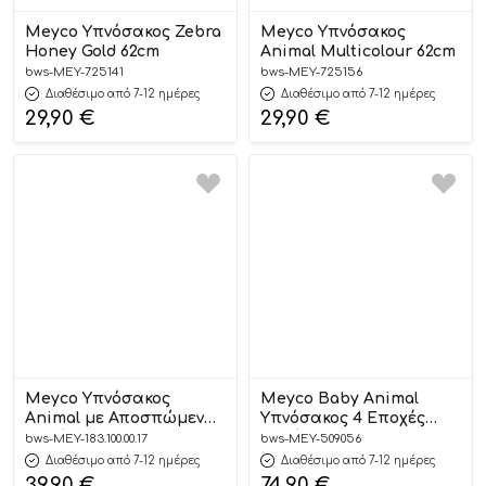
Meyco Υπνόσακος Zebra
Meyco Υπνόσακος
Honey Gold 62cm
Animal Multicolour 62cm
bws-MEY-725141
bws-MEY-725156
Διαθέσιμο από 7-12 ημέρες
Διαθέσιμο από 7-12 ημέρες
29,90
€
29,90
€
Meyco Υπνόσακος
Meyco Baby Animal
Animal με Αποσπώμενα
Υπνόσακος 4 Εποχές
Μανίκια 60cm
Πολύχρωμος
bws-MEY-183.100.00.17
bws-MEY-509056
Διαθέσιμο από 7-12 ημέρες
Διαθέσιμο από 7-12 ημέρες
39,90
€
74,90
€