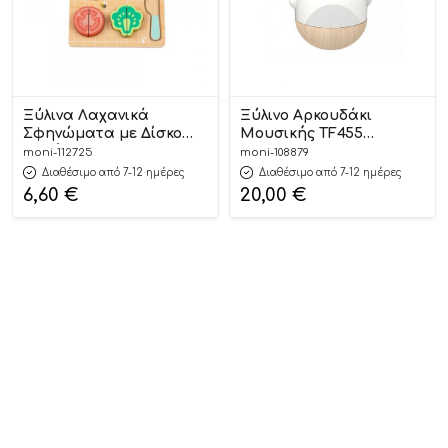
Ξύλινα Λαχανικά
Ξύλινο Αρκουδάκι
Σφηνώματα με Δίσκο
Μουσικής TF455
Κοπής HP020
6972633371298 12m+ –
moni-112725
moni-108879
6976831551445 12m+ – Hi
Tooky Toy
Διαθέσιμο από 7-12 ημέρες
Διαθέσιμο από 7-12 ημέρες
Pando
6,60
€
20,00
€