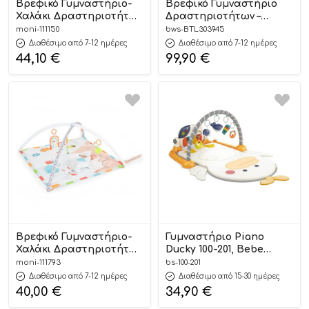
Βρεφικό Γυμναστήριο-
Βρεφικό Γυμναστήριο
Χαλάκι Δραστηριοτήτων
Δραστηριοτήτων –
Koala 3800146271718 0m+ –
Ocean 0m+ – Baby to
moni-111150
bws-BTL303945
Konig Kids
Love
Διαθέσιμο από 7-12 ημέρες
Διαθέσιμο από 7-12 ημέρες
44,10
€
99,90
€
Βρεφικό Γυμναστήριο-
Γυμναστήριο Piano
Χαλάκι Δραστηριοτήτων
Ducky 100-201, Bebe
Cozy 63603 3800146271152
Stars
moni-111793
bs-100-201
0m+ – Konig Kids
Διαθέσιμο από 7-12 ημέρες
Διαθέσιμο από 15-30 ημέρες
40,00
€
34,90
€