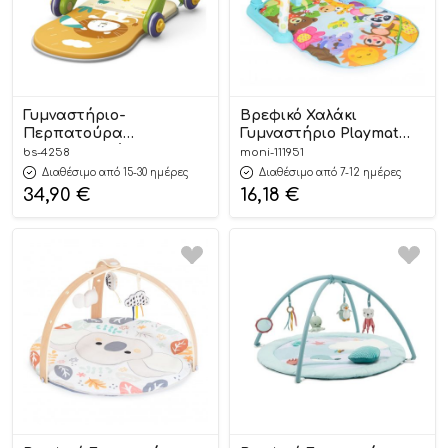
Γυμναστήριο-
Βρεφικό Χαλάκι
Περπατούρα
Γυμναστήριο Playmat
Δραστηριοτήτων Piano
Piano Play Gym
bs-4258
moni-111951
Rainy Forest 2in1 4258,
8906156553693 –
Διαθέσιμο από 15-30 ημέρες
Διαθέσιμο από 7-12 ημέρες
Bebe Stars
BUMTUM
34,90
€
16,18
€