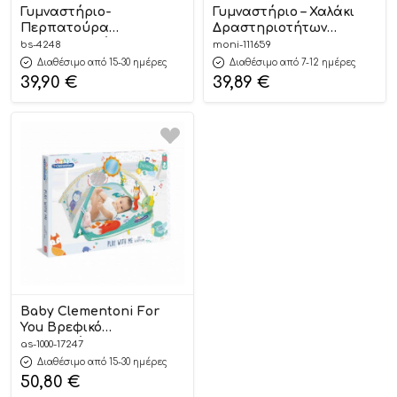
Γυμναστήριο-
Γυμναστήριο – Χαλάκι
Περπατούρα
Δραστηριοτήτων
Δραστηριοτήτων Piano
Playmat Daisy JL639-2A
bs-4248
moni-111659
Magic World 2in1 4248,
3800146271145 0m+ –
Διαθέσιμο από 15-30 ημέρες
Διαθέσιμο από 7-12 ημέρες
Bebe Stars
Happy Space
39,90
€
39,89
€
Baby Clementoni For
You Βρεφικό
Γυμναστήριο
as-1000-17247
Δραστηριοτήτων 0m+
Διαθέσιμο από 15-30 ημέρες
1000-17247#, As Company
50,80
€