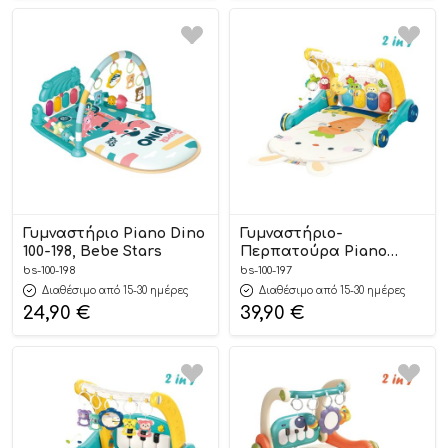
Γυμναστήριο Piano Dino
Γυμναστήριο-
100-198, Bebe Stars
Περπατούρα Piano
Rabbit 2in1 100-197, Bebe
bs-100-198
bs-100-197
Stars
Διαθέσιμο από 15-30 ημέρες
Διαθέσιμο από 15-30 ημέρες
24,90
€
39,90
€