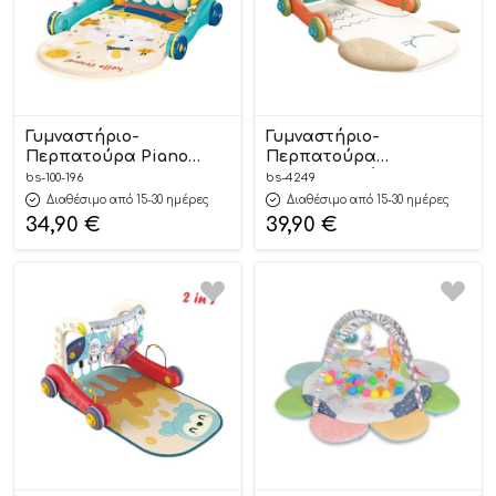
Γυμναστήριο-
Γυμναστήριο-
Περπατούρα Piano
Περπατούρα
Bunny 2in1 100-196, Bebe
Δραστηριοτήτων Piano
bs-100-196
bs-4249
Stars
Parrot 2in1 4249, Bebe
Διαθέσιμο από 15-30 ημέρες
Διαθέσιμο από 15-30 ημέρες
Stars
34,90
€
39,90
€