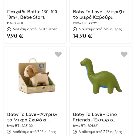
Παιχνίδι Bottle 130-100
Baby To Love – Μπριζίτ
18m+, Bebe Stars
το μικρό Καβούρι
Κουδουνίστρα 0m+
bs-130-100
bws-BTL303921
Διαθέσιμο από 15-30 ημέρες
Διαθέσιμο από 7-12 ημέρες
9,90
€
14,90
€
Baby To Love – Άντριεν
Baby To Love – Dino
το Μικρό Σκυλάκι
Friends – Έκτωρ ο
Κουδουνίστρα 0m+
Βραχιόσαυρος 0m+
bws-BTL303150
bws-BTL304621
Διαθέσιμο από 7-12 ημέρες
Διαθέσιμο από 7-12 ημέρες