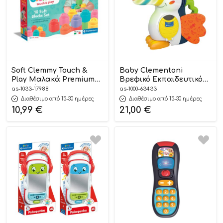
Soft Clemmy Touch &
Baby Clementoni
Play Μαλακά Premium
Βρεφικό Εκπαιδευτικό
Τουβλάκια 10τμχ 6-36m+
Παιχνίδι Χουάν το
as-1033-17988
as-1000-63433
– As Company
Τουκάν – Μιλάει Ελληνικά
Διαθέσιμο από 15-30 ημέρες
Διαθέσιμο από 15-30 ημέρες
12m+ – As Company
10,99
€
21,00
€