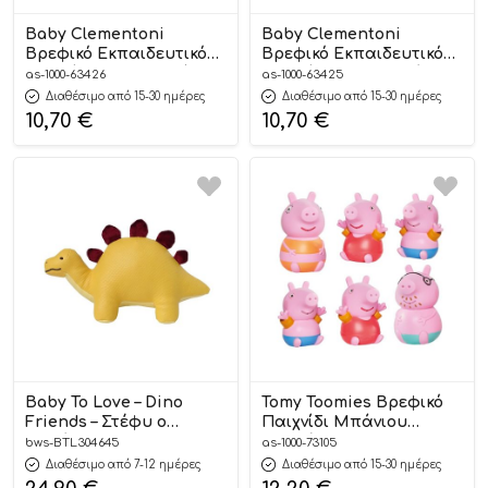
Baby Clementoni
Baby Clementoni
Βρεφικό Εκπαιδευτικό
Βρεφικό Εκπαιδευτικό
Παιχνίδι Ραδιοφωνάκι –
Παιχνίδι Τηλεκοντρόλ –
as-1000-63426
as-1000-63425
Μιλάει Ελληνικά 10-36m –
Μιλάει Ελληνικά 10-36m –
Διαθέσιμο από 15-30 ημέρες
Διαθέσιμο από 15-30 ημέρες
As Company
As Company
10,70
€
10,70
€
Baby To Love – Dino
Tomy Toomies Βρεφικό
Friends – Στέφυ ο
Παιχνίδι Μπάνιου
Στεγόσαυρος 0m+
Οικογένεια Peppa Pig
bws-BTL304645
as-1000-73105
Squirters 18m+, As
Διαθέσιμο από 7-12 ημέρες
Διαθέσιμο από 15-30 ημέρες
Company