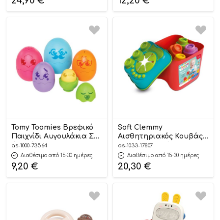
24,90
€
12,20
€
Tomy Toomies Βρεφικό
Soft Clemmy
Παιχνίδι Αυγουλάκια Στη
Αισθητηριακός Κουβάς
Φωλιά 6-36m+, As
Με 15 Μαλακά Premium
as-1000-73564
as-1033-17807
Company
Τουβλάκια 6-36m+ – As
Διαθέσιμο από 15-30 ημέρες
Διαθέσιμο από 15-30 ημέρες
Company
9,20
€
20,30
€