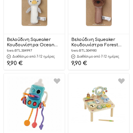
Βελούδινη Squeaker
Βελούδινη Squeaker
Κουδουνίστρα Ocean
Κουδουνίστρα Forest
0m+ – Baby to love
0m+ – Baby to love
bws-BTL304997
bws-BTL304980
Διαθέσιμο από 7-12 ημέρες
Διαθέσιμο από 7-12 ημέρες
9,90
€
9,90
€