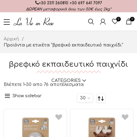
+30 2311 260810
|
+30 697 641 7097
ΔΩΡΕΑΝ
μεταφορικά άνω των 50€ έως 2kg*
0
0
Αρχική
Προϊόντα με ετικέτα “βρεφικό εκπαιδευτικό παιχνίδι”
βρεφικό εκπαιδευτικό παιχνίδι
CATEGORIES
Βλέπετε 1–30 απο 76 αποτέλεσματα
Show sidebar