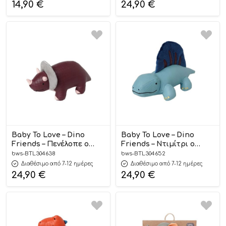
14,90
€
24,90
€
Baby To Love – Dino
Baby To Love – Dino
Friends – Πενέλοπε ο
Friends – Ντιμίτρι ο
Τρικεράτοψ 0m+
Διμετρόδοντας 0m+
bws-BTL304638
bws-BTL304652
Διαθέσιμο από 7-12 ημέρες
Διαθέσιμο από 7-12 ημέρες
24,90
€
24,90
€