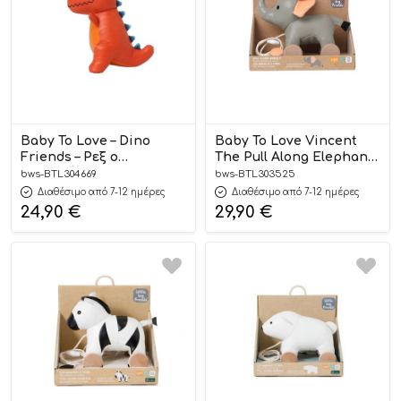
Baby To Love – Dino
Baby To Love Vincent
Friends – Ρεξ ο
The Pull Along Elephant
Τυραννόσαυρος 0m+
12m+
bws-BTL304669
bws-BTL303525
Διαθέσιμο από 7-12 ημέρες
Διαθέσιμο από 7-12 ημέρες
24,90
€
29,90
€