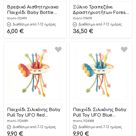
Βρεφικό Αισθητηριακο
Ξύλινο Τραπεζάκι
Παιχνίδι Baby Bottle
Δραστηριοτήτων Forest
688-70 Blue 18m+ – Bibi-
TJ005 6972633376422
moni-112491
moni-111419
Inn
24m+ – Tooky Toys
Διαθέσιμο από 7-12 ημέρες
Διαθέσιμο από 7-12 ημέρες
6,00
€
36,50
€
Παιχνίδι Σιλικόνης Baby
Παιχνίδι Σιλικόνης Baby
Pull Toy UFO Red
Pull Toy UFO Blue
3801005602483 18m+ –
3801005602483 18m+ –
moni-112489
moni-112488
Sobebear
Sobebear
Διαθέσιμο από 7-12 ημέρες
Διαθέσιμο από 7-12 ημέρες
9,90
€
9,90
€