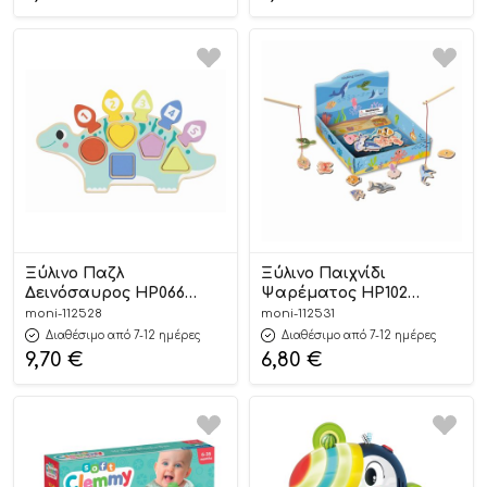
Ξύλινο Παζλ
Ξύλινο Παιχνίδι
Δεινόσαυρος HP066
Ψαρέματος HP102
6976831552671 18m+ – Hi
6976831553029 3+ – Hi
moni-112528
moni-112531
Pando
Pando
Διαθέσιμο από 7-12 ημέρες
Διαθέσιμο από 7-12 ημέρες
9,70
€
6,80
€