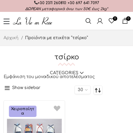
+30 2311 260810
|
+30 697 641 7097
ΔΩΡΕΑΝ
μεταφορικά άνω των 50€ έως 2kg*
0
0
Αρχική
Προϊόντα με ετικέτα “τσίρκο”
τσίρκο
CATEGORIES
Εμφάνιση του μοναδικού αποτελέσματος
Show sidebar
Χειροποίητ
Α