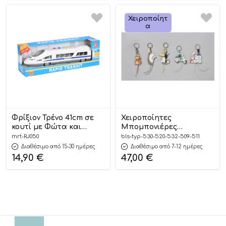
Χειροποίητ
Α
Φρίξιον Τρένο 41cm σε
Χειροποίητες
κουτί με Φώτα και
Μπομπονιέρες
Ήχους RJ050 3+ – Martin
Βάπτισης Μπρελόκ με
mrt-RJ050
bls-typ-530-520-532-509-511
Toys
Τίγρη, Ινδιάνο, Πουλί,
Διαθέσιμο από 15-30 ημέρες
Διαθέσιμο από 7-12 ημέρες
Βέσπα, Τρένο για Αγόρια
14,90
€
47,00
€
ΤΥΠ-530-520-532-509-
511 24τμχ || Bellissimo