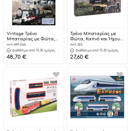
Vintage Τρένο
Τρένο Μπαταρίας με
Μπαταρίας με Φώτα,
Φώτα, Καπνό και Ήχους
Καπνό, Φορτιστή και
302 3+ – Martin Toys
mrt-699-26Α
mrt-302
USB 699-26Α 3+ – Martin
Διαθέσιμο από 15-30 ημέρες
Διαθέσιμο από 15-30 ημέρες
Toys
48,70
€
27,60
€