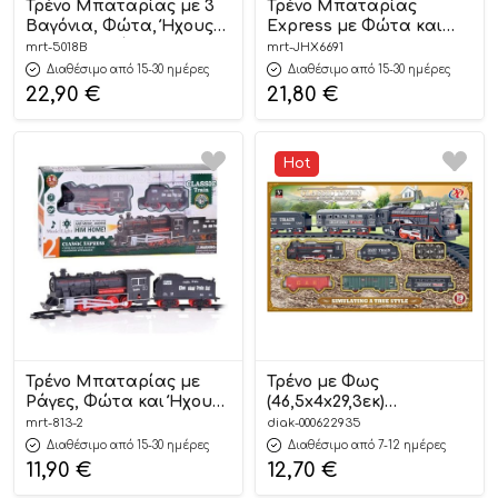
Τρένο Μπαταρίας με 3
Τρένο Μπαταρίας
Βαγόνια, Φώτα, Ήχους
Express με Φώτα και
και Αξεσουάρ 5018Β 3+ –
Ήχους JHX6691 3+ –
mrt-5018Β
mrt-JHX6691
Martin Toys
Martin Toys
Διαθέσιμο από 15-30 ημέρες
Διαθέσιμο από 15-30 ημέρες
22,90
€
21,80
€
Hot
Τρένο Μπαταρίας με
Τρένο με Φως
Ράγες, Φώτα και Ήχους
(46,5x4x29,3εκ)
813-2 6+ – Martin Toys
5205698722219 3+ – Luna
mrt-813-2
diak-000622935
Διαθέσιμο από 15-30 ημέρες
Διαθέσιμο από 7-12 ημέρες
11,90
€
12,70
€