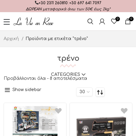
+30 2311 260810
|
+30 697 641 7097
ΔΩΡΕΑΝ
μεταφορικά άνω των 50€ έως 2kg*
0
0
Αρχική
Προϊόντα με ετικέτα “τρένο”
τρένο
CATEGORIES
Προβάλλονται όλα - 8 αποτελέσματα
Show sidebar