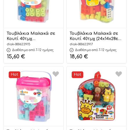
Τουβλάκια Μαλακά σε
Τουβλάκια Μαλακά σε
Κουτί 40τμχ
Κουτί 40τμχ (24x14x28εκ)
(21×13,5×26εκ)
5205698721359 3+ – Luna
diak-000622915
diak-000622917
5205698721311 3+ – Luna
Διαθέσιμο από 7-12 ημέρες
Διαθέσιμο από 7-12 ημέρες
15,60
€
18,60
€
Hot
Hot