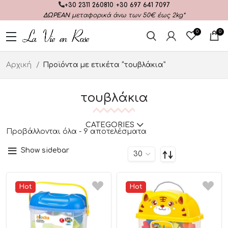
+30 2311 260810
|
+30 697 641 7097
ΔΩΡΕΑΝ
μεταφορικά άνω των 50€ έως 2kg*
0
0
Αρχική
Προϊόντα με ετικέτα “τουβλάκια”
τουβλάκια
CATEGORIES
Προβάλλονται όλα - 9 αποτελέσματα
Show sidebar
Hot
Hot