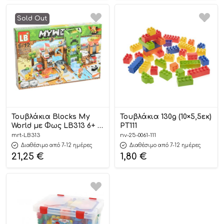
Sold Out
Τουβλάκια Blocks My
Τουβλάκια 130g (10×5,5εκ)
World με Φως LB313 6+ –
ΡΤ111
Martin Toys
mrt-LB313
nv-25-0061-111
Διαθέσιμο από 7-12 ημέρες
Διαθέσιμο από 7-12 ημέρες
21,25
€
1,80
€