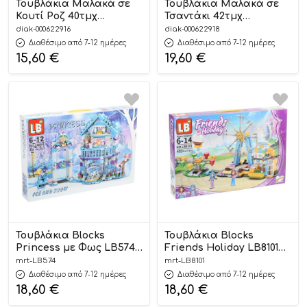
Τουβλάκια Μαλακά σε
Τουβλάκια Μαλακά σε
Κουτί Ροζ 40τμχ
Τσαντάκι 42τμχ
(21×13,5×26εκ)
(23,5×8,5×26,5εκ)
diak-000622916
diak-000622918
5205698721335 3+ – Luna
5205698721373 3+ – Luna
Διαθέσιμο από 7-12 ημέρες
Διαθέσιμο από 7-12 ημέρες
15,60
€
19,60
€
Τουβλάκια Blocks
Τουβλάκια Blocks
Princess με Φως LB574
Friends Holiday LB8101
6+ – Martin Toys
6+ – Martin Toys
mrt-LB574
mrt-LB8101
Διαθέσιμο από 7-12 ημέρες
Διαθέσιμο από 7-12 ημέρες
18,60
€
18,60
€