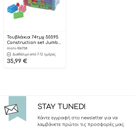
Τουβλάκια 74τμχ 50595
Construction set Jumbo
4810344050595 3+ –
moni-106738
Polesie
Διαθέσιμο από 7-12 ημέρες
35,99
€
STAY TUNED!
Κάντε εγγραφή στο newsletter για να
λαμβάνετε πρώτοι τις προσφορές μας.