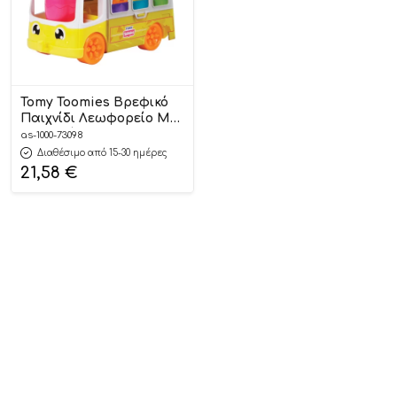
Tomy Toomies Βρεφικό
Παιχνίδι Λεωφορείο Με
Αυγουλάκια 12m+, As
as-1000-73098
Company
Διαθέσιμο από 15-30 ημέρες
21,58
€