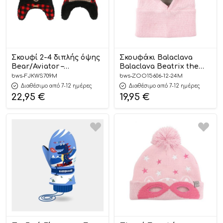
Σκουφί 2-4 διπλής όψης
Σκουφάκι Balaclava
Bear/Aviator –
Balaclava Beatrix the
FlapJackKids
Bunny (12-24m) Ροζ –
bws-FJKWS709M
bws-ZOO15606-12-24M
Zoocchini
Διαθέσιμο από 7-12 ημέρες
Διαθέσιμο από 7-12 ημέρες
22,95
€
19,95
€