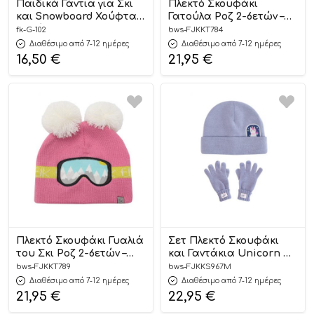
Παιδικά Γάντια για Σκι
Πλεκτό Σκουφάκι
και Snowboard Χούφτα
Γατούλα Ροζ 2-6ετών –
Δεινόσαυρος Μπλε G-102
FlapjackKids
fk-G-102
bws-FJKKT784
– Fiko
Διαθέσιμο από 7-12 ημέρες
Διαθέσιμο από 7-12 ημέρες
16,50
€
21,95
€
Πλεκτό Σκουφάκι Γυαλιά
Σετ Πλεκτό Σκουφάκι
του Σκι Ροζ 2-6ετών –
και Γαντάκια Unicorn M
FlapjackKids
– FlapjackKids
bws-FJKKT789
bws-FJKKS967M
Διαθέσιμο από 7-12 ημέρες
Διαθέσιμο από 7-12 ημέρες
21,95
€
22,95
€