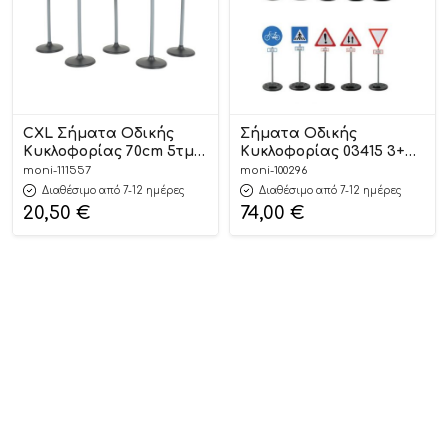
CXL Σήματα Οδικής
Σήματα Οδικής
Κυκλοφορίας 70cm 5τμχ
Κυκλοφορίας 03415 3+
Road Signs CXL200-58
8693461034152 – Pilsan
moni-111557
moni-100296
3801005600632 3+
Διαθέσιμο από 7-12 ημέρες
Διαθέσιμο από 7-12 ημέρες
20,50
€
74,00
€