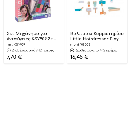
Σετ Μηχάνημα για
Βαλιτσάκι Κομμωτηρίου
Ανταύγειες KSY909 3+ –
Little Hairdresser Play
Martin Toys
Set 11τμχ TK318
mrt-KSY909
moni-109508
6972633374442# 3+ –
Διαθέσιμο από 7-12 ημέρες
Διαθέσιμο από 7-12 ημέρες
Tooky Toys
7,70
€
16,45
€