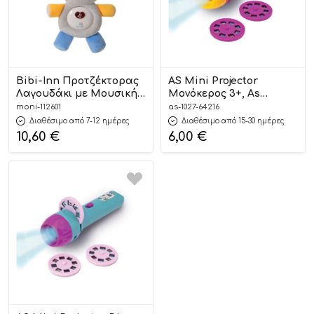
Bibi-Inn Προτζέκτορας
AS Mini Projector
Λαγουδάκι με Μουσική
Μονόκερος 3+, As
6028 3801005602605 0m+
Company
moni-112601
as-1027-64216
Διαθέσιμο από 7-12 ημέρες
Διαθέσιμο από 15-30 ημέρες
10,60
€
6,00
€