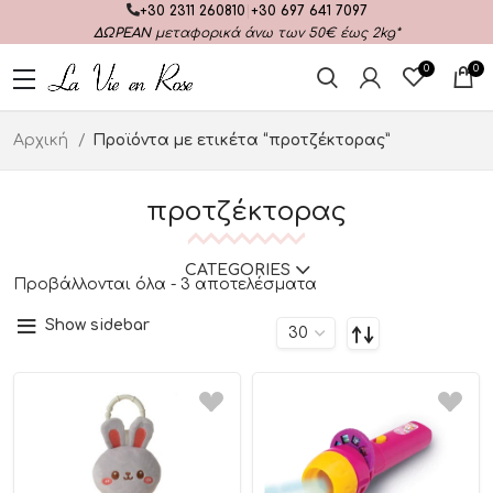
+30 2311 260810
|
+30 697 641 7097
ΔΩΡΕΑΝ
μεταφορικά άνω των 50€ έως 2kg*
0
0
Αρχική
Προϊόντα με ετικέτα “προτζέκτορας”
προτζέκτορας
CATEGORIES
Προβάλλονται όλα - 3 αποτελέσματα
Show sidebar