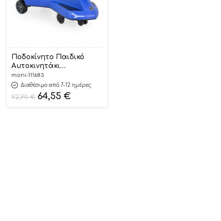
Ποδοκίνητο Παιδικό
Αυτοκινητάκι
Lamborghini Swing Car
moni-111683
Blue 3800146228972
Διαθέσιμο από 7-12 ημέρες
64,55
€
92,90
€