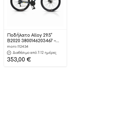
Ποδήλατο Alloy 29.5“
B2020 3800146203467 –
Byox
moni-112434
Διαθέσιμο από 7-12 ημέρες
353,00
€