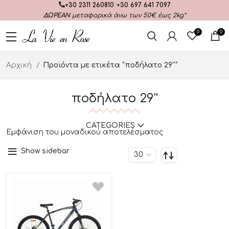
+30 2311 260810
|
+30 697 641 7097
ΔΩΡΕΑΝ
μεταφορικά άνω των 50€ έως 2kg*
0
0
Αρχική
Προϊόντα με ετικέτα “ποδήλατο 29''”
ποδήλατο 29''
CATEGORIES
Εμφάνιση του μοναδικού αποτελέσματος
Show sidebar