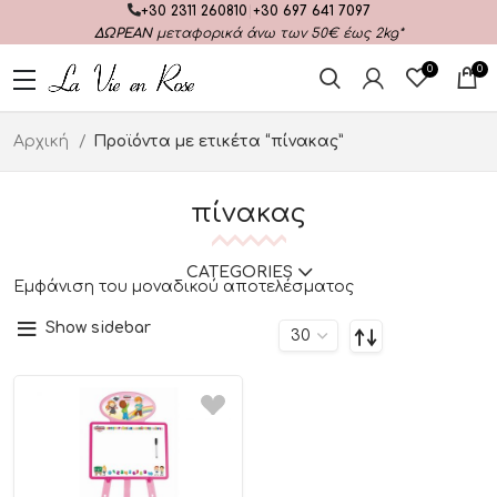
+30 2311 260810
|
+30 697 641 7097
ΔΩΡΕΑΝ
μεταφορικά άνω των 50€ έως 2kg*
0
0
Αρχική
Προϊόντα με ετικέτα “πίνακας”
πίνακας
CATEGORIES
Εμφάνιση του μοναδικού αποτελέσματος
Show sidebar