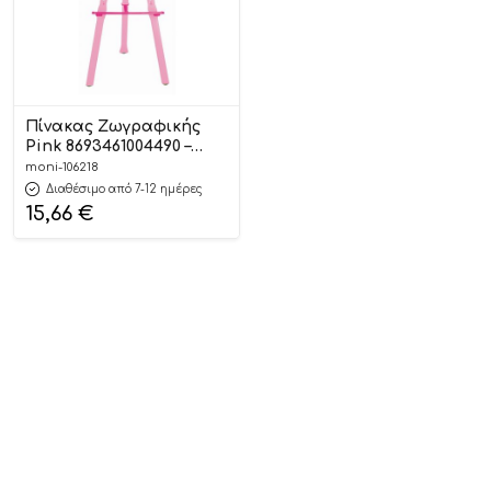
Πίνακας Ζωγραφικής
Pink 8693461004490 –
Pilsan 03428
moni-106218
Διαθέσιμο από 7-12 ημέρες
15,66
€