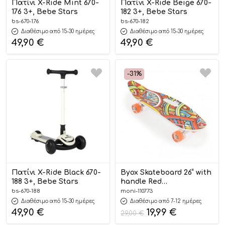
Πατίνι X-Ride Mint 670-
Πατίνι X-Ride Beige 670-
176 3+, Bebe Stars
182 3+, Bebe Stars
bs-670-176
bs-670-182
Διαθέσιμο από 15-30 ημέρες
Διαθέσιμο από 15-30 ημέρες
49,90
€
49,90
€
-31%
Πατίνι X-Ride Black 670-
Byox Skateboard 26“ with
188 3+, Bebe Stars
handle Red
3800146228286
bs-670-188
moni-110773
Διαθέσιμο από 15-30 ημέρες
Διαθέσιμο από 7-12 ημέρες
49,90
€
19,99
€
29,00
€