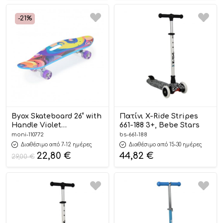
-21%
Byox Skateboard 26“ with
Πατίνι X-Ride Stripes
Handle Violet
661-188 3+, Bebe Stars
3800146228279
moni-110772
bs-661-188
Διαθέσιμο από 7-12 ημέρες
Διαθέσιμο από 15-30 ημέρες
22,80
€
44,82
€
29,00
€