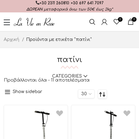
+30 2311 260810
|
+30 697 641 7097
ΔΩΡΕΑΝ
μεταφορικά άνω των 50€ έως 2kg*
0
0
Αρχική
Προϊόντα με ετικέτα “πατίνι”
πατίνι
CATEGORIES
Προβάλλονται όλα - 11 αποτελέσματα
Show sidebar