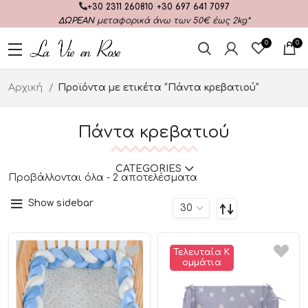
+30 2311 260810
|
+30 697 641 7097
ΔΩΡΕΑΝ
μεταφορικά άνω των 50€ έως 2kg*
0
0
Αρχική
Προϊόντα με ετικέτα “Πάντα κρεβατιού”
Πάντα κρεβατιού
CATEGORIES
Προβάλλονται όλα - 2 αποτελέσματα
Show sidebar
Τελευταία Κ
Ομμάτια