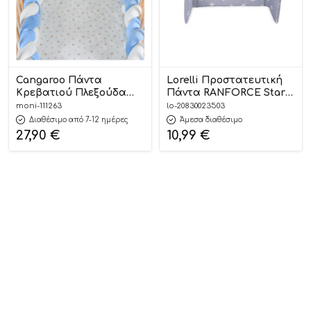
Cangaroo Πάντα
Lorelli Προστατευτική
Κρεβατιού Πλεξούδα
Πάντα RANFORCE Stars
Bumper Light Pink
Grey Mist 20830023503
moni-111263
lo-20830023503
(220×13εκ) 3800146270445
Διαθέσιμο από 7-12 ημέρες
Άμεσα διαθέσιμο
27,90
€
10,99
€