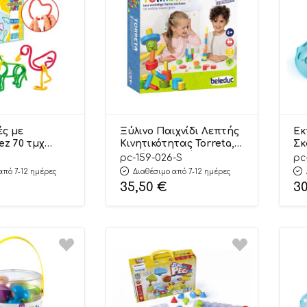
ς με
Ξύλινο Παιχνίδι Λεπτής
Εκ
ez 70 τμχ
Κινητικότητας Torreta, ο
Σκ
 Clics Toys
Ψηλότερος Πύργος
Ψυ
pc-159-026-S
pc
159.026-S 4+ – Beleduc
Αν
από 7-12 ημέρες
Διαθέσιμο από 7-12 ημέρες
Le
35,50
€
3