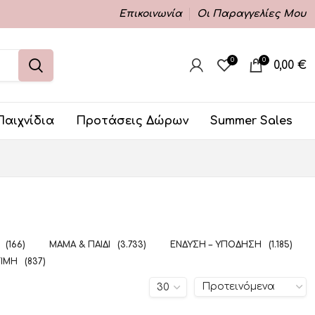
Επικοινωνία
Οι Παραγγελίες Μου
0
0
0,00
€
Παιχνίδια
Προτάσεις Δώρων
Summer Sales
(166)
ΜΑΜΆ & ΠΑΙΔΊ
(3.733)
ΈΝΔΥΣΗ – ΥΠΌΔΗΣΗ
(1.185)
ΤΙΜΉ
(837)