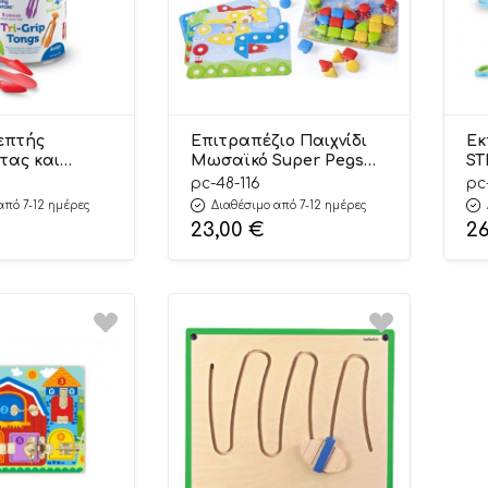
επτής
Επιτραπέζιο Παιχνίδι
Εκ
τας και
Μωσαϊκό Super Pegs
ST
-Grip Σετ 6
48.116 24m+ – Miniland
Κινη
pc-48-116
pc
 4+ –
39
από 7-12 ημέρες
Διαθέσιμο από 7-12 ημέρες
Resources
Re
23,00
€
2