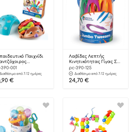
παιδευτικό Παιχνίδι
Λαβίδες Λεπτής
αντζόχοιρος
Κινητικότητας Γίγας Σετ
χοκινητικής
12 τεμάχια 390.125 5+ –
-390-001
pc-390-125
άπτυξης 390.001 18m+ –
Learning Resources
Διαθέσιμο από 7-12 ημέρες
Διαθέσιμο από 7-12 ημέρες
arning Resources
0,90
€
24,70
€