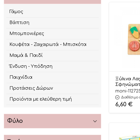
Γάμος
Βάπτιση
Μπομπονιέρες
Κουφέτα - Ζαχαρωτά - Μπισκότα
Μαμά & Παιδί
Ένδυση - Υπόδηση
Παιχνίδια
Ξύλινα Λα
Σφηνώματ
Προτάσεις Δώρων
Κοπής HP
moni-11272
6976831551
Διαθέσιμο 
Προϊόντα με ελεύθερη τιμή
Pando
6,60
€
Φύλο