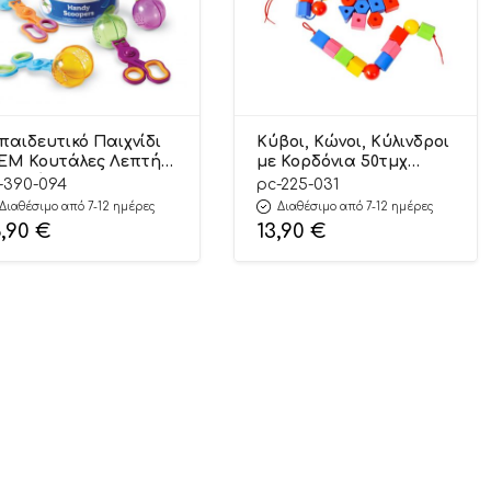
παιδευτικό Παιχνίδι
Κύβοι, Κώνοι, Κύλινδροι
EM Κουτάλες Λεπτής
με Κορδόνια 50τμχ
τικότητας Σετ 4τμχ
225.031 24m+ – Playcity
-390-094
pc-225-031
0.094 3+ – Learning
Διαθέσιμο από 7-12 ημέρες
Διαθέσιμο από 7-12 ημέρες
sources
6,90
€
13,90
€