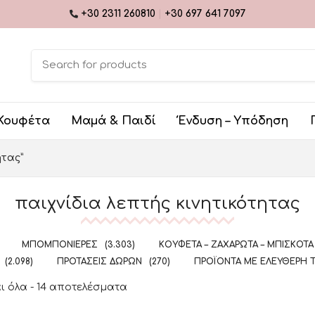
+30 2311 260810
|
+30 697 641 7097
Κουφέτα
Μαμά & Παιδί
Ένδυση – Υπόδηση
ητας”
παιχνίδια λεπτής κινητικότητας
ΜΠΟΜΠΟΝΙΈΡΕΣ
(3.303)
ΚΟΥΦΈΤΑ – ΖΑΧΑΡΩΤΆ – ΜΠΙΣΚΌΤΑ
(2.098)
ΠΡΟΤΆΣΕΙΣ ΔΏΡΩΝ
(270)
ΠΡΟΪΌΝΤΑ ΜΕ ΕΛΕΎΘΕΡΗ 
 όλα - 14 αποτελέσματα