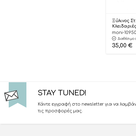
Ξύλινος Σ
Κλειδαριέ
6972633373
moni-1095
Toy
Διαθέσιμο 
35,00
€
STAY TUNED!
Κάντε εγγραφή στο newsletter για να λαμβά
τις προσφορές μας.