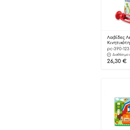
Λαβίδες Λ
Κινητικότη
Γραφής Tri
pc-390-123
τμχ 390.123
Διαθέσιμο 
Learning 
26,30
€