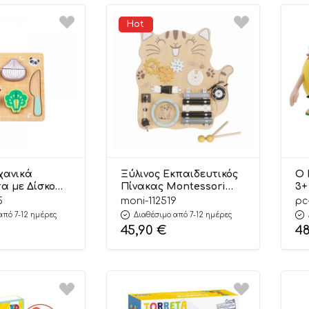
Hot
χανικά
Ξύλινος Εκπαιδευτικός
Ο 
α με Δίσκο
Πίνακας Montessori
3+
020
Busy Board Cat
5
moni-112519
pc
445 12m+ – Hi
3801005602414 3+ – Moni
από 7-12 ημέρες
Διαθέσιμο από 7-12 ημέρες
Toys
45,90
€
4