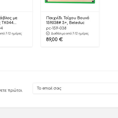
τάβλος με
Παιχνίδι Τοίχου Βουνό
ς TK044
159.038# 3+, Beleduc
742 3+ – Tooky
04
pc-159-038
από 7-12 ημέρες
Διαθέσιμο από 7-12 ημέρες
89,00
€
νετε πρώτοι