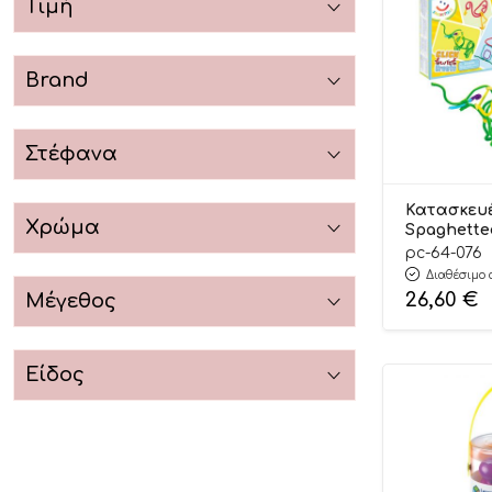
Τιμή
Brand
Στέφανα
Κατασκευέ
Χρώμα
Spaghette
64.076 3+ –
pc-64-076
Διαθέσιμο 
26,60
€
Μέγεθος
Είδος