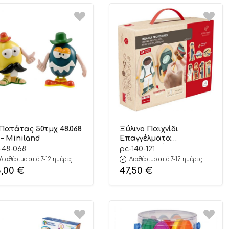
Πατάτας 50τμχ 48.068
Ξύλινο Παιχνίδι
 – Miniland
Επαγγέλματα
(συνδυασμός) 140.121
-48-068
pc-140-121
24m+ – Akros
Διαθέσιμο από 7-12 ημέρες
Διαθέσιμο από 7-12 ημέρες
8,00
€
47,50
€