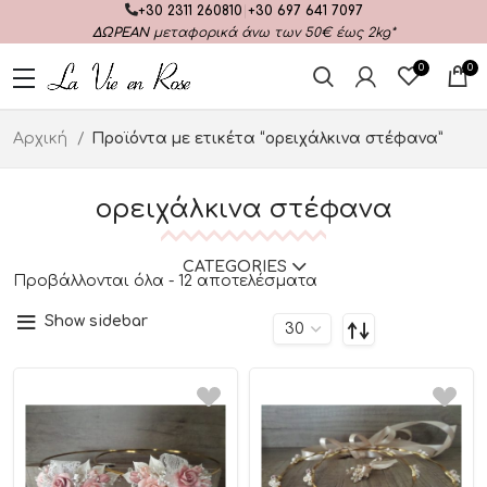
+30 2311 260810
|
+30 697 641 7097
ΔΩΡΕΑΝ
μεταφορικά άνω των 50€ έως 2kg*
0
0
Αρχική
Προϊόντα με ετικέτα “ορειχάλκινα στέφανα”
ορειχάλκινα στέφανα
CATEGORIES
Προβάλλονται όλα - 12 αποτελέσματα
Show sidebar