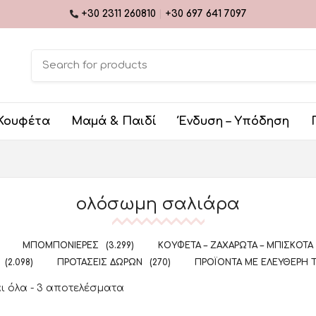
+30 2311 260810
|
+30 697 641 7097
Κουφέτα
Μαμά & Παιδί
Ένδυση – Υπόδηση
ολόσωμη σαλιάρα
ΜΠΟΜΠΟΝΙΈΡΕΣ
(3.299)
ΚΟΥΦΈΤΑ – ΖΑΧΑΡΩΤΆ – ΜΠΙΣΚΌΤΑ
(2.098)
ΠΡΟΤΆΣΕΙΣ ΔΏΡΩΝ
(270)
ΠΡΟΪΌΝΤΑ ΜΕ ΕΛΕΎΘΕΡΗ 
ι όλα - 3 αποτελέσματα