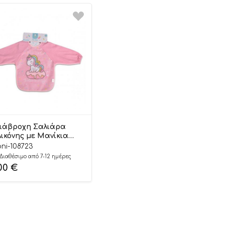
ιάβροχη Σαλιάρα
λικόνης με Μανίκια
a Time Pink 2002
ni-108723
00146267650 –
Διαθέσιμο από 7-12 ημέρες
ngaroo
,00
€