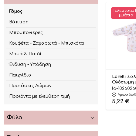
Τελευταία 
Γάμος
Μμάτια
Βάπτιση
Μπομπονιέρες
Κουφέτα - Ζαχαρωτά - Μπισκότα
Μαμά & Παιδί
Ένδυση - Υπόδηση
Παιχνίδια
Lorelli Σα
Ολόσωμη 
Προτάσεις Δώρων
Girl 6m+ 1
lo-102602
Άμεσα διαθ
Προϊόντα με ελεύθερη τιμή
5,22
€
Φύλο