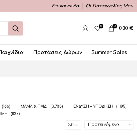
Επικοινωνία
Οι Παραγγελίες Μου
0
0
0,00
€
Παιχνίδια
Προτάσεις Δώρων
Summer Sales
(166)
ΜΑΜΆ & ΠΑΙΔΊ
(3.733)
ΈΝΔΥΣΗ – ΥΠΌΔΗΣΗ
(1.185)
ΤΙΜΉ
(837)