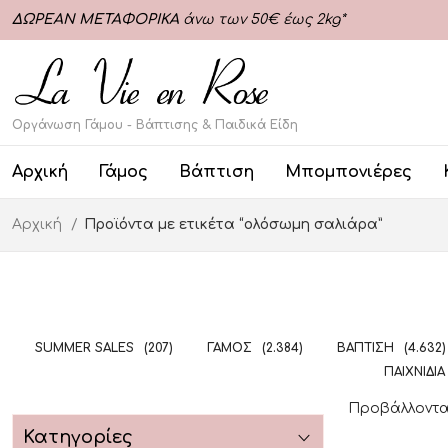
ΔΩΡΕΑΝ ΜΕΤΑΦΟΡΙΚΑ
άνω των 50€ έως 2kg*
Οργάνωση Γάμου - Βάπτισης & Παιδικά Είδη
Αρχική
Γάμος
Βάπτιση
Μπομπονιέρες
Αρχική
Προϊόντα με ετικέτα “ολόσωμη σαλιάρα”
SUMMER SALES
(207)
ΓΆΜΟΣ
(2.384)
ΒΆΠΤΙΣΗ
(4.632)
ΠΑΙΧΝΊΔΙΑ
Προβάλλοντα
Κατηγορίες