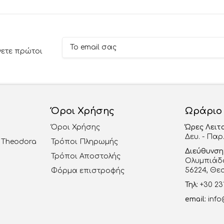
νετε πρώτοι
Όροι Χρήσης
Ωράριο
Όροι Χρήσης
Ώρες Λειτ
Δευ. - Παρ.
al Theodora
Τρόποι Πληρωμής
Διεύθυνση
Τρόποι Αποστολής
Ολυμπιάδο
56224, Θε
Φόρμα επιστροφής
Τηλ:
+30 23
email:
info