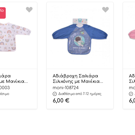
Κο
λιάρα
Αδιάβροχη Σαλιάρα
Αδ
με Μανίκια
Σιλικόνης με Μανίκια
Σι
0260260003
Tea Time Blue 2002
Te
60003
moni-108724
mo
3800146267667 –
38
έσιμο
Διαθέσιμο από 7-12 ημέρες
Cangaroo
Ca
6,00
€
6