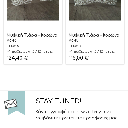
Νυφική Τιάρα – Κορώνα
Νυφική Τιάρα – Κορώνα
Κ646
Κ645
sil-K646
sil-K645
Διαθέσιμο από 7-12 ημέρες
Διαθέσιμο από 7-12 ημέρες
124,40
€
115,00
€
STAY TUNED!
Κάντε εγγραφή στο newsletter για να
λαμβάνετε πρώτοι τις προσφορές μας.