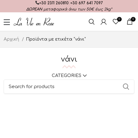
+30 2311 260810
|
+30 697 641 7097
ΔΩΡΕΑΝ
μεταφορικά άνω των 50€ έως 2kg*
0
0
Αρχική
Προϊόντα με ετικέτα “νάνι”
νάνι
CATEGORIES