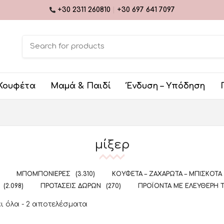
+30 2311 260810
|
+30 697 641 7097
Κουφέτα
Μαμά & Παιδί
Ένδυση – Υπόδηση
μίξερ
ΜΠΟΜΠΟΝΙΈΡΕΣ
(3.310)
ΚΟΥΦΈΤΑ – ΖΑΧΑΡΩΤΆ – ΜΠΙΣΚΌΤΑ
(2.098)
ΠΡΟΤΆΣΕΙΣ ΔΏΡΩΝ
(270)
ΠΡΟΪΌΝΤΑ ΜΕ ΕΛΕΎΘΕΡΗ 
 όλα - 2 αποτελέσματα