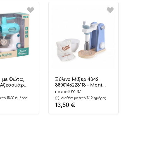
 με Φώτα,
Ξύλινο Μίξερ 4342
 Αξεσουάρ
3800146223113 – Moni
– Martin Toys
Toys
moni-109187
από 15-30 ημέρες
Διαθέσιμο από 7-12 ημέρες
13,50
€