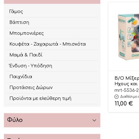
Γάμος
Βάπτιση
Μπομπονιέρες
Κουφέτα - Ζαχαρωτά - Μπισκότα
Μαμά & Παιδί
Ένδυση - Υπόδηση
Παιχνίδια
Β/Ο Μίξερ
Ήχους και
Προτάσεις Δώρων
5536-2 3+ 
mrt-5536-2
Διαθέσιμο 
Προϊόντα με ελεύθερη τιμή
11,00
€
Φύλο