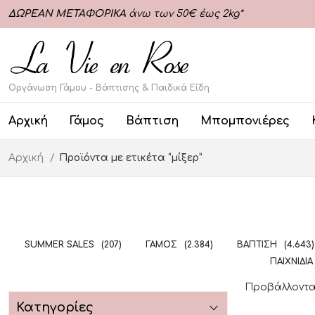
ΔΩΡΕΑΝ ΜΕΤΑΦΟΡΙΚΑ
άνω των 50€ έως 2kg*
Οργάνωση Γάμου - Βάπτισης & Παιδικά Είδη
Αρχική
Γάμος
Βάπτιση
Μπομπονιέρες
Αρχική
Προϊόντα με ετικέτα “μίξερ”
SUMMER SALES
(207)
ΓΆΜΟΣ
(2.384)
ΒΆΠΤΙΣΗ
(4.643)
ΠΑΙΧΝΊΔΙΑ
Προβάλλονται
Κατηγορίες