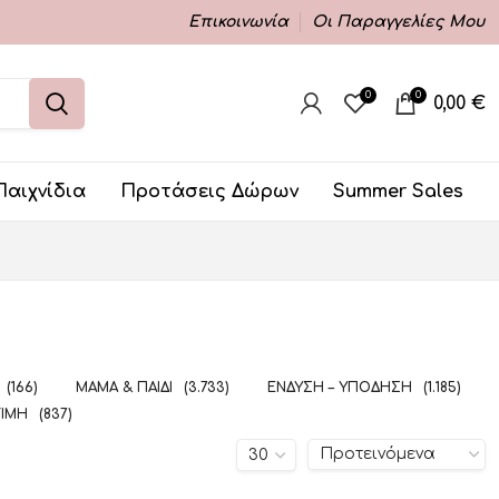
Επικοινωνία
Οι Παραγγελίες Μου
0
0
0,00
€
Παιχνίδια
Προτάσεις Δώρων
Summer Sales
(166)
ΜΑΜΆ & ΠΑΙΔΊ
(3.733)
ΈΝΔΥΣΗ – ΥΠΌΔΗΣΗ
(1.185)
ΤΙΜΉ
(837)