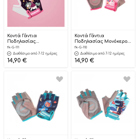
Κοντά Γάντια
Κοντά Γάντια
Ποδηλασίας
Ποδηλασίας Μονόκερος
Πριγκίπισσα G-111 – Fiko
G-110 – Fiko
fk-G-111
fk-G-110
Διαθέσιμο από 7-12 ημέρες
Διαθέσιμο από 7-12 ημέρες
14,90
€
14,90
€