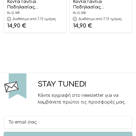
Κοντά Γάντια
Κοντά Γάντια
Ποδηλασίας
Ποδηλασίας
Διαστημόπλοιο G-109 –
Δεινόσαυρος G-108 – Fiko
fk-G-109
fk-G-108
Fiko
Διαθέσιμο από 7-12 ημέρες
Διαθέσιμο από 7-12 ημέρες
14,90
€
14,90
€
STAY TUNED!
Κάντε εγγραφή στο newsletter για να
λαμβάνετε πρώτοι τις προσφορές μας.