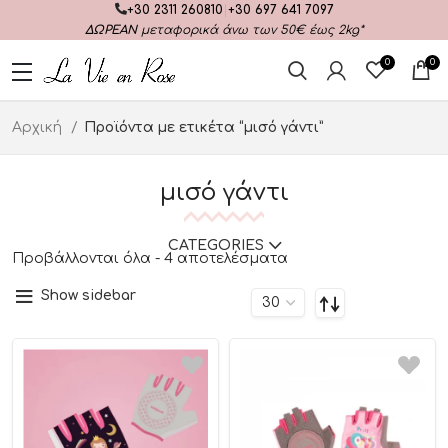
+30 2311 260810
|
+30 697 641 7097
ΔΩΡΕΑΝ
μεταφορικά άνω των 50€ έως 2kg*
0
0
Αρχική
Προϊόντα με ετικέτα “μισό γάντι”
μισό γάντι
CATEGORIES
Προβάλλονται όλα - 4 αποτελέσματα
Show sidebar