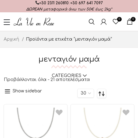
+30 2311 260810
|
+30 697 641 7097
ΔΩΡΕΑΝ
μεταφορικά άνω των 50€ έως 2kg*
0
0
Αρχική
Προϊόντα με ετικέτα “μενταγιόν μαμά”
μενταγιόν μαμά
CATEGORIES
Προβάλλονται όλα - 21 αποτελέσματα
Show sidebar