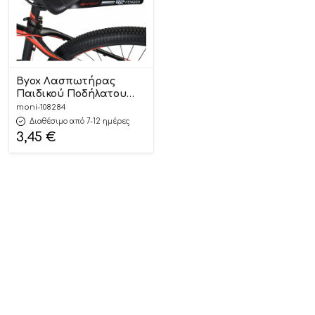
Byox Λασπωτήρας
Παιδικού Ποδήλατου
Fender FM040R
moni-108284
Διαθέσιμο από 7-12 ημέρες
3,45
€