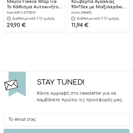
Meyco Fleece Wrap Για
Κουβέρτα Αγκαλιάς
Το Κάθισμα Αυτοκινήτου
90×75εκ με Μαξιλαράκι
Cheetah Honey Gold
Sammy Blue
bws-MEY-3773037
moni-108605
3800146267575 –
Διαθέσιμο από 7-12 ημέρες
Διαθέσιμο από 7-12 ημέρες
Cangaroo
29,90
€
11,94
€
STAY TUNED!
Κάντε εγγραφή στο newsletter για να
λαμβάνετε πρώτοι τις προσφορές μας.