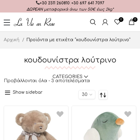
+30 2311 260810
|
+30 697 641 7097
ΔΩΡΕΑΝ
μεταφορικά άνω των 50€ έως 2kg*
0
0
Αρχική
Προϊόντα με ετικέτα “κουδουνίστρα λούτρινο”
κουδουνίστρα λούτρινο
CATEGORIES
Προβάλλονται όλα - 3 αποτελέσματα
Show sidebar