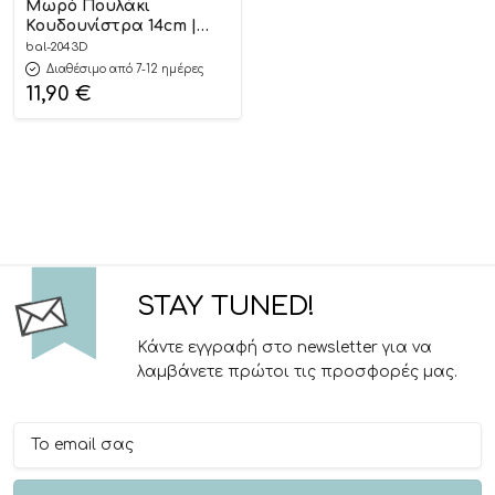
Μωρό Πουλάκι
Κουδουνίστρα 14cm |
2043D
bal-2043D
Διαθέσιμο από 7-12 ημέρες
11,90
€
STAY TUNED!
Κάντε εγγραφή στο newsletter για να
λαμβάνετε πρώτοι τις προσφορές μας.