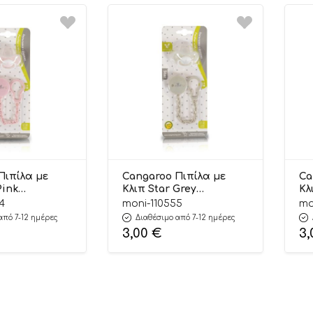
Πιπίλα με
Cangaroo Πιπίλα με
Ca
Pink
Κλιπ Star Grey
Κλ
715
3800146269708
38
4
moni-110555
mo
από 7-12 ημέρες
Διαθέσιμο από 7-12 ημέρες
3,00
€
3