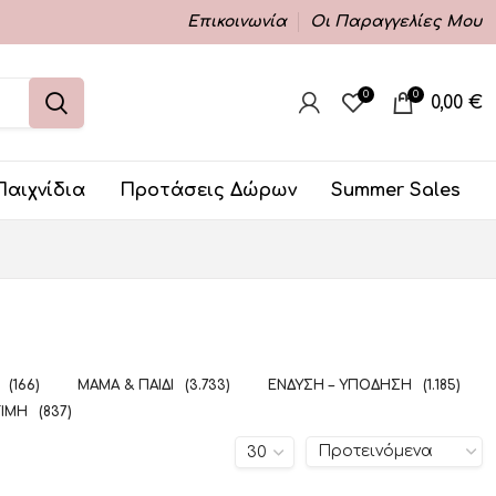
Επικοινωνία
Οι Παραγγελίες Μου
0
0
0,00
€
Παιχνίδια
Προτάσεις Δώρων
Summer Sales
(166)
ΜΑΜΆ & ΠΑΙΔΊ
(3.733)
ΈΝΔΥΣΗ – ΥΠΌΔΗΣΗ
(1.185)
ΤΙΜΉ
(837)