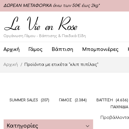
ΔΩΡΕΑΝ ΜΕΤΑΦΟΡΙΚΑ
άνω των 50€ έως 2kg*
Οργάνωση Γάμου - Βάπτισης & Παιδικά Είδη
Αρχική
Γάμος
Βάπτιση
Μπομπονιέρες
Αρχική
Προϊόντα με ετικέτα “κλιπ πιπίλας”
SUMMER SALES
(207)
ΓΆΜΟΣ
(2.384)
ΒΆΠΤΙΣΗ
(4.636)
ΠΑΙΧΝΊΔΙΑ
Προβάλλοντα
Κατηγορίες