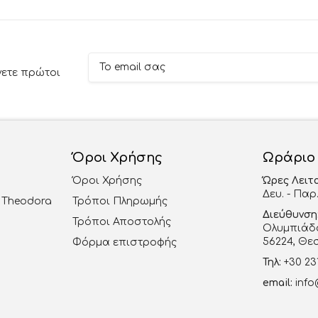
νετε πρώτοι
Όροι Χρήσης
Ωράριο
Όροι Χρήσης
Ώρες Λειτ
Δευ. - Παρ.
al Theodora
Τρόποι Πληρωμής
Διεύθυνση
Τρόποι Αποστολής
Ολυμπιάδο
56224, Θε
Φόρμα επιστροφής
Τηλ:
+30 23
email:
info