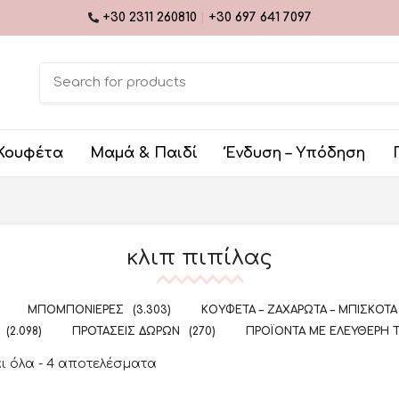
+30 2311 260810
|
+30 697 641 7097
Κουφέτα
Μαμά & Παιδί
Ένδυση – Υπόδηση
κλιπ πιπίλας
ΜΠΟΜΠΟΝΙΈΡΕΣ
(3.303)
ΚΟΥΦΈΤΑ – ΖΑΧΑΡΩΤΆ – ΜΠΙΣΚΌΤΑ
(2.098)
ΠΡΟΤΆΣΕΙΣ ΔΏΡΩΝ
(270)
ΠΡΟΪΌΝΤΑ ΜΕ ΕΛΕΎΘΕΡΗ 
ι όλα - 4 αποτελέσματα