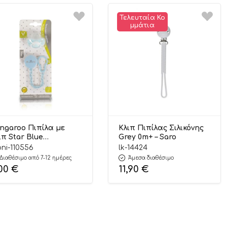
Τελευταία Κο
Μμάτια
ngaroo Πιπίλα με
Κλιπ Πιπίλας Σιλικόνης
ιπ Star Blue
Grey 0m+ – Saro
00146269692
ni-110556
lk-14424
Διαθέσιμο από 7-12 ημέρες
Άμεσα διαθέσιμο
,00
€
11,90
€