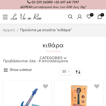
+30 2311 260810
|
+30 697 641 7097
ΔΩΡΕΑΝ
μεταφορικά άνω των 50€ έως 2kg*
0
0
Αρχική
Προϊόντα με ετικέτα “κιθάρα”
κιθάρα
CATEGORIES
Προβάλλονται όλα - 8 αποτελέσματα
Show sidebar