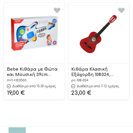
Bebe Κιθάρα με Φώτα
Κιθάρα Κλασική
και Μουσική 39cm
Εξάχορδη 108.024,
HE0503 18m+ – Martin
Playcity
mrt-HE0503
pc-108-024
Toys
Διαθέσιμο από 15-30 ημέρες
Διαθέσιμο από 7-12 ημέρες
19,00
€
23,00
€