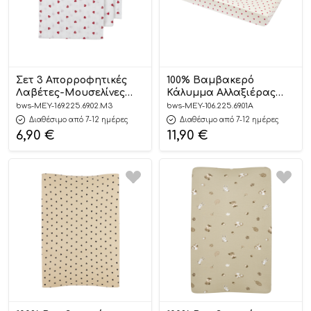
Σετ 3 Απορροφητικές
100% Βαμβακερό
Λαβέτες-Μουσελίνες
Κάλυμμα Αλλαξιέρας
Sweet Heart – (30x30cm) –
Sweet Hearts (50x70cm) –
bws-MEY-169.225.69.02.M3
bws-MEY-106.225.69.01A
Meyco
Meyco
Διαθέσιμο από 7-12 ημέρες
Διαθέσιμο από 7-12 ημέρες
6,90
€
11,90
€