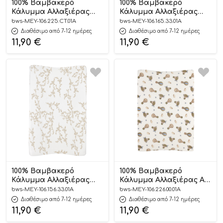
100% Βαμβακερό
100% Βαμβακερό
Κάλυμμα Αλλαξιέρας
Κάλυμμα Αλλαξιέρας
Sweet Heart Soft
Forest Animals Sand
bws-MEY-106.225.CT.01A
bws-MEY-106.165.33.01A
Sand/Black (50x70cm) –
(50x70cm) – Meyco
Διαθέσιμο από 7-12 ημέρες
Διαθέσιμο από 7-12 ημέρες
Meyco
11,90
€
11,90
€
100% Βαμβακερό
100% Βαμβακερό
Κάλυμμα Αλλαξιέρας
Κάλυμμα Αλλαξιέρας AIr
Branches Sand
Balloons Multicolour
bws-MEY-106.156.33.01A
bws-MEY-106.226.00.01A
(50x70cm) – Meyco
(50x70cm) – Meyco
Διαθέσιμο από 7-12 ημέρες
Διαθέσιμο από 7-12 ημέρες
11,90
€
11,90
€