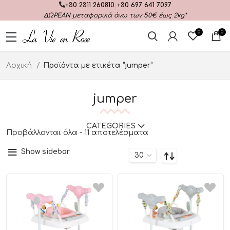
+30 2311 260810
|
+30 697 641 7097
ΔΩΡΕΑΝ
μεταφορικά άνω των 50€ έως 2kg*
0
0
Αρχική
Προϊόντα με ετικέτα “jumper”
jumper
CATEGORIES
Προβάλλονται όλα - 11 αποτελέσματα
Show sidebar