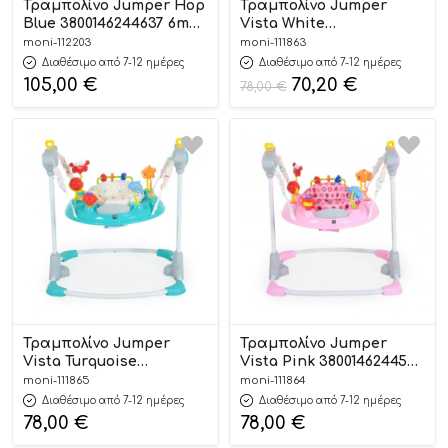
Τραμπολίνο Jumper Hop
Τραμπολίνο Jumper
Blue 3800146244637 6m+ –
Vista White
Moni
3800146244576 – Moni
moni-112203
moni-111863
Διαθέσιμο από 7-12 ημέρες
Διαθέσιμο από 7-12 ημέρες
105,00
€
70,20
€
78,00
€
Τραμπολίνο Jumper
Τραμπολίνο Jumper
Vista Turquoise
Vista Pink 3800146244583
3800146244590 – Moni
– Moni
moni-111865
moni-111864
Διαθέσιμο από 7-12 ημέρες
Διαθέσιμο από 7-12 ημέρες
78,00
€
78,00
€