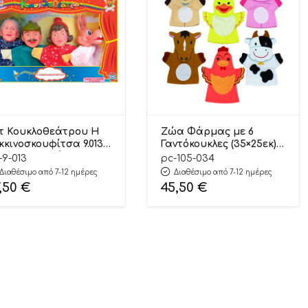
τ Κουκλοθεάτρου Η
Ζώα Φάρμας με 6
κκινοσκουφίτσα 9.013 –
Γαντόκουκλες (35×25εκ)
οί Καλαντζή
105.034 – Playcity
-9-013
pc-105-034
Διαθέσιμο από 7-12 ημέρες
Διαθέσιμο από 7-12 ημέρες
,50
€
45,50
€