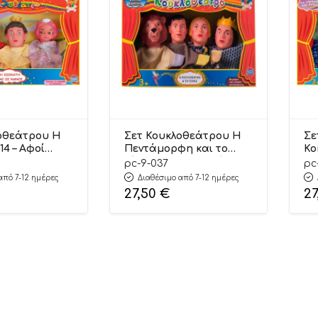
οθεάτρου Η
Σετ Κουκλοθεάτρου Η
Σε
14 – Αφοί
Πεντάμορφη και το
Κο
Τέρας 9.037# – Αφοί
Αφ
pc-9-037
pc
Καλαντζή
από 7-12 ημέρες
Διαθέσιμο από 7-12 ημέρες
27,50
€
27