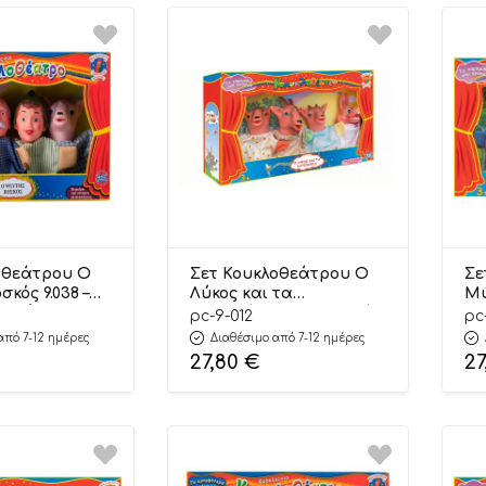
οθεάτρου Ο
Σετ Κουκλοθεάτρου Ο
Σε
κός 9.038 –
Λύκος και τα
Μύ
ντζή
Κατσικάκια 9.012 – Αφοί
9.
pc-9-012
pc
Καλαντζή
από 7-12 ημέρες
Διαθέσιμο από 7-12 ημέρες
27,80
€
27