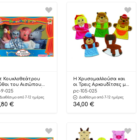
τ Κουκλοθεάτρου
Η Χρυσομαλλούσα και
θοι του Αισώπου
οι Τρεις Αρκουδίτσες με
025 – Αφοί Καλαντζή
Γαντόκουκλες 105.025 –
-9-025
pc-105-025
Playcity
Διαθέσιμο από 7-12 ημέρες
Διαθέσιμο από 7-12 ημέρες
,80
€
34,00
€