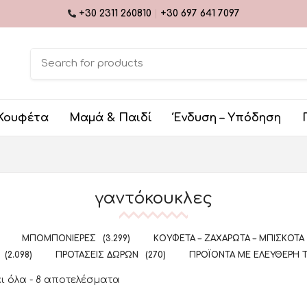
+30 2311 260810
|
+30 697 641 7097
Κουφέτα
Μαμά & Παιδί
Ένδυση – Υπόδηση
γαντόκουκλες
ΜΠΟΜΠΟΝΙΈΡΕΣ
(3.299)
ΚΟΥΦΈΤΑ – ΖΑΧΑΡΩΤΆ – ΜΠΙΣΚΌΤΑ
(2.098)
ΠΡΟΤΆΣΕΙΣ ΔΏΡΩΝ
(270)
ΠΡΟΪΌΝΤΑ ΜΕ ΕΛΕΎΘΕΡΗ 
 όλα - 8 αποτελέσματα