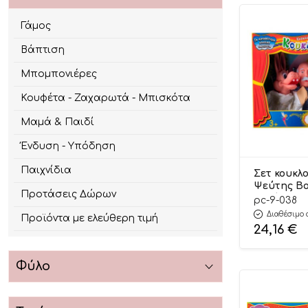
Γάμος
Βάπτιση
Μπομπονιέρες
Κουφέτα - Ζαχαρωτά - Μπισκότα
Μαμά & Παιδί
Ένδυση - Υπόδηση
Παιχνίδια
Σετ κουκλ
Ψεύτης Βοσ
Προτάσεις Δώρων
Αφοί Καλα
pc-9-038
Διαθέσιμο 
Προϊόντα με ελεύθερη τιμή
24,16
€
Φύλο