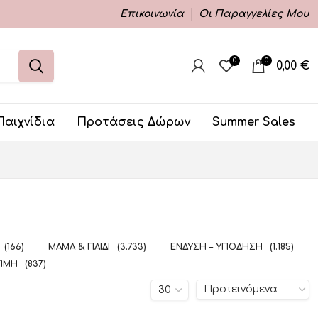
Επικοινωνία
Οι Παραγγελίες Μου
0
0
0,00
€
Παιχνίδια
Προτάσεις Δώρων
Summer Sales
(166)
ΜΑΜΆ & ΠΑΙΔΊ
(3.733)
ΈΝΔΥΣΗ – ΥΠΌΔΗΣΗ
(1.185)
ΤΙΜΉ
(837)