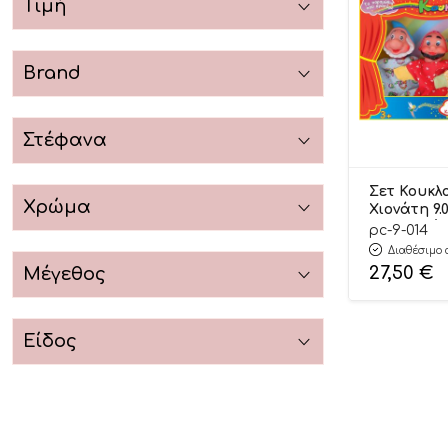
Τιμή
Brand
Στέφανα
Σετ Κουκλ
Χρώμα
Χιονάτη 9.0
Καλαντζή
pc-9-014
Διαθέσιμο 
27,50
€
Μέγεθος
Είδος