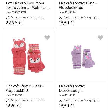
Σετ Πλεκτό Σκουφάκι
Πλεκτά Γάντια Dino –
και Γαντάκια – Wolf – L –
FlapJackKids
FlapjackKids
bws-FJKKS978L
bws-FJKKG4
Διαθέσιμο από 7-12 ημέρες
Διαθέσιμο από 7-12 ημέρες
22,95
€
19,90
€
Πλεκτά Γάντια Deer –
Πλεκτά Γάντια
FlapJackKids
Μονόκερος –
FlapJackKids
bws-FJKKG2
bws-FJKKG1
Διαθέσιμο από 7-12 ημέρες
Διαθέσιμο από 7-12 ημέρες
19,90
€
19,90
€