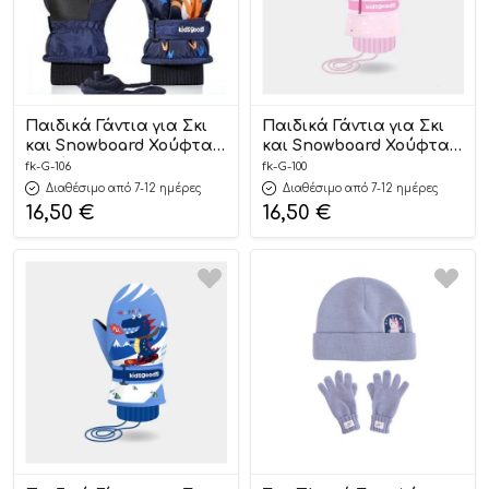
Παιδικά Γάντια για Σκι
Παιδικά Γάντια για Σκι
και Snowboard Χούφτα
και Snowboard Χούφτα
Δεινόσαυρος Μπλε
Μονόκερος Ροζ G-100 –
fk-G-106
fk-G-100
Σκούρο G-106 – Fiko
Fiko
Διαθέσιμο από 7-12 ημέρες
Διαθέσιμο από 7-12 ημέρες
16,50
€
16,50
€