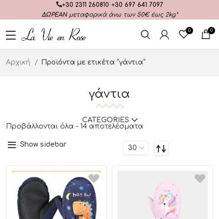
+30 2311 260810
|
+30 697 641 7097
ΔΩΡΕΑΝ
μεταφορικά άνω των 50€ έως 2kg*
0
0
Αρχική
Προϊόντα με ετικέτα “γάντια”
γάντια
CATEGORIES
Προβάλλονται όλα - 14 αποτελέσματα
Show sidebar