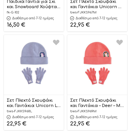
Παιδικά Γάντια για Σκι
Σετ Πλεκτό Σκουφάκι
και Snowboard Χούφτα
και Γαντάκια Unicorn M
Δεινόσαυρος Μπλε G-102
– FlapjackKids
fk-G-102
bws-FJKKS967M
– Fiko
Διαθέσιμο από 7-12 ημέρες
Διαθέσιμο από 7-12 ημέρες
16,50
€
22,95
€
Σετ Πλεκτό Σκουφάκι
Σετ Πλεκτό Σκουφάκι
και Γαντάκια Unicorn L –
και Γαντάκια – Deer – M –
FlapjackKids
FlapjackKids
bws-FJKKS968L
bws-FJKKS969M
Διαθέσιμο από 7-12 ημέρες
Διαθέσιμο από 7-12 ημέρες
22,95
€
22,95
€