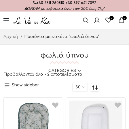
+30 2311 260810
|
+30 697 641 7097
ΔΩΡΕΑΝ
μεταφορικά άνω των 50€ έως 2kg*
0
0
Αρχική
Προϊόντα με ετικέτα “φωλιά ύπνου”
φωλιά ύπνου
CATEGORIES
Προβάλλονται όλα - 2 αποτελέσματα
Show sidebar