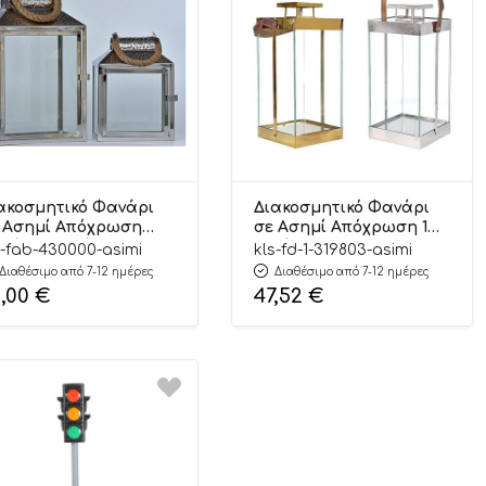
ακοσμητικό Φανάρι
Διακοσμητικό Φανάρι
 Ασημί Απόχρωση
σε Ασημί Απόχρωση 1
γάλο 1 Τεμάχιο
Τεμάχιο (36x16x16εκ) |
s-fab-430000-asimi
kls-fd-1-319803-asimi
2x26x18εκ) |
FD/1/319803 Kaliso
Διαθέσιμο από 7-12 ημέρες
Διαθέσιμο από 7-12 ημέρες
B/430000 Kaliso
2,00
€
47,52
€