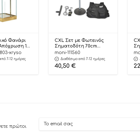
ικό Φανάρι
CXL Σετ με Φωτεινός
CX
Απόχρωση 1
Σηματοδότη 70cm
Ση
x16x16εκ) |
Traffic Light in a Set
Tr
9803-xryso
moni-111560
mo
3 Kaliso
CXL200-59A
38
από 7-12 ημέρες
Διαθέσιμο από 7-12 ημέρες
3801005600601 3+
40,50
€
2
νετε πρώτοι