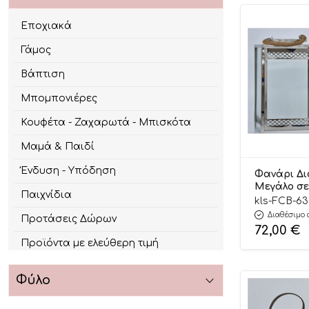
Εποχιακά
Γάμος
Βάπτιση
Μπομπονιέρες
Κουφέτα - Ζαχαρωτά - Μπισκότα
Μαμά & Παιδί
Ένδυση - Υπόδηση
Φανάρι Δι
Μεγάλο σε
Παιχνίδια
Απόχρωση 
kls-FCB-63
FCB/630001
Διαθέσιμο 
Προτάσεις Δώρων
72,00
€
Προϊόντα με ελεύθερη τιμή
Φύλο