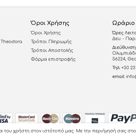
Όροι Χρήσης
Ωράριο
Όροι Χρήσης
Ώρες Λειτ
Δευ. - Παρ.
al Theodora
Τρόποι Πληρωμής
Διεύθυνση
Τρόποι Αποστολής
Ολυμπιάδο
56224, Θε
Φόρμα επιστροφής
Τηλ:
+30 23
email:
info
ία του χρήστη στον ιστότοπό μας. Με την περιήγησή σας στ