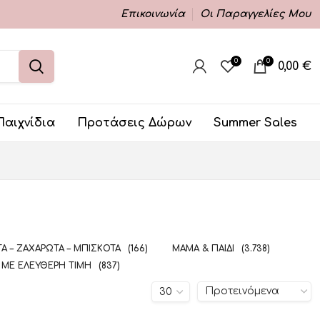
Επικοινωνία
Οι Παραγγελίες Μου
0
0
0,00
€
Παιχνίδια
Προτάσεις Δώρων
Summer Sales
Α – ΖΑΧΑΡΩΤΆ – ΜΠΙΣΚΌΤΑ
(166)
ΜΑΜΆ & ΠΑΙΔΊ
(3.738)
 ΜΕ ΕΛΕΎΘΕΡΗ ΤΙΜΉ
(837)