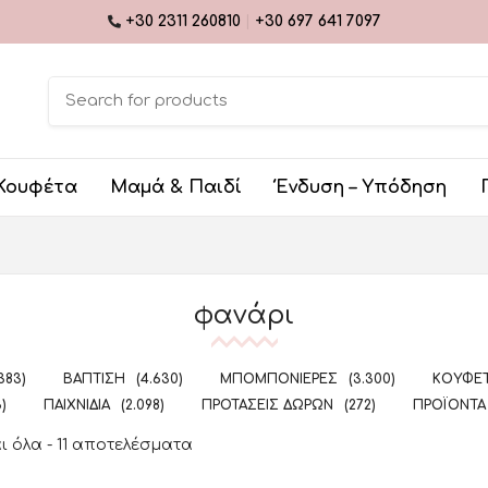
+30 2311 260810
|
+30 697 641 7097
Κουφέτα
Μαμά & Παιδί
Ένδυση – Υπόδηση
φανάρι
.383)
ΒΆΠΤΙΣΗ
(4.630)
ΜΠΟΜΠΟΝΙΈΡΕΣ
(3.300)
ΚΟΥΦΈΤ
5)
ΠΑΙΧΝΊΔΙΑ
(2.098)
ΠΡΟΤΆΣΕΙΣ ΔΏΡΩΝ
(272)
ΠΡΟΪΌΝΤΑ
 όλα - 11 αποτελέσματα