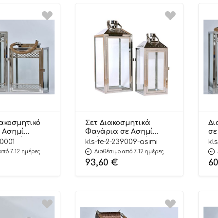
ακοσμητικό
Σετ Διακοσμητικά
Δι
 Ασημί
Φανάρια σε Ασημί
σε
1 Τεμάχιο |
Απόχρωση 2 Τεμάχια
Μι
0001
kls-fe-2-239009-asimi
kl
 Kaliso
(18x18x44εκ) (14x14x35εκ)
FC
από 7-12 ημέρες
Διαθέσιμο από 7-12 ημέρες
| FE/2/239009 Kaliso
93,60
€
6