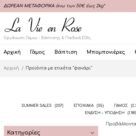
ΔΩΡΕΑΝ ΜΕΤΑΦΟΡΙΚΑ
άνω των 50€ έως 2kg*
Οργάνωση Γάμου - Βάπτισης & Παιδικά Είδη
Αρχική
Γάμος
Βάπτιση
Μπομπονιέρες
Αρχική
Προϊόντα με ετικέτα “φανάρι”
SUMMER SALES
(207)
ΕΠΟΧΙΑΚΆ
(35)
ΓΆΜΟΣ
(2
ΈΝΔΥΣΗ – ΥΠΌΔΗΣΗ
(1.18
Προβάλλονται
Κατηγορίες