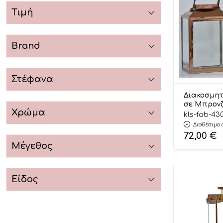
Τιμή
Brand
Στέφανα
Διακοσμητ
σε Μπρον
Χρώμα
Μεγάλο 1 
kls-fab-4
(40x25x19εκ
Διαθέσιμο 
FBB/43000
72,00
€
Μέγεθος
Είδος