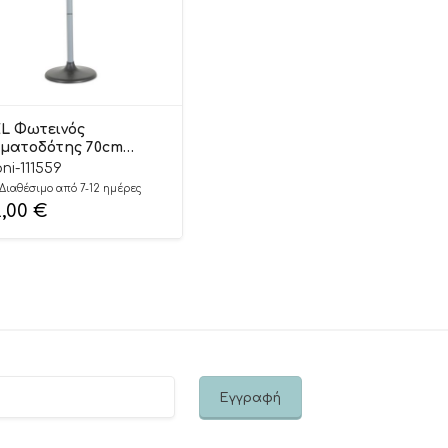
L Φωτεινός
ματοδότης 70cm
affic Light CXL200-59
ni-111559
01005600618 3+
Διαθέσιμο από 7-12 ημέρες
2,00
€