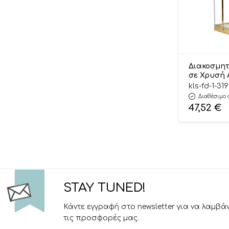
Διακοσμητ
σε Χρυσή 
Τεμάχιο (36
kls-fd-1-31
FD/1/31980
Διαθέσιμο 
47,52
€
STAY TUNED!
Κάντε εγγραφή στο newsletter για να λαμβά
τις προσφορές μας.