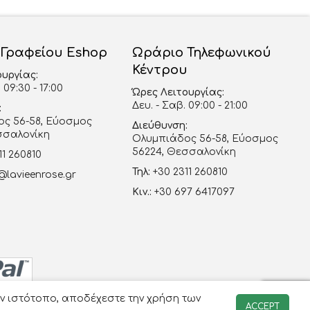
 Γραφείου Eshop
Ωράριο Τηλεφωνικού
Κέντρου
ουργίας:
 09:30 - 17:00
Ώρες Λειτουργίας:
Δευ. - Σαβ. 09:00 - 21:00
:
ς 56-58, Εύοσμος
Διεύθυνση:
σσαλονίκη
Ολυμπιάδος 56-58, Εύοσμος
56224, Θεσσαλονίκη
11 260810
Τηλ:
+30 2311 260810
@lavieenrose.gr
Κιν.:
+30 697 6417097
ον ιστότοπο, αποδέχεστε την χρήση των
ACCEPT