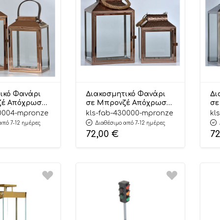
ικό Φανάρι
Διακοσμητικό Φανάρι
Δι
ζέ Απόχρωση
σε Μπρονζέ Απόχρωση
σε
Τεμάχιο
Μεγάλο 1 Τεμάχιο
Με
30004-mpronze
kls-fab-430000-mpronze
kl
) |
(42x26x18εκ) |
(4
από 7-12 ημέρες
Διαθέσιμο από 7-12 ημέρες
4 Kaliso
FAB/430000 Kaliso
FA
72,00
€
7