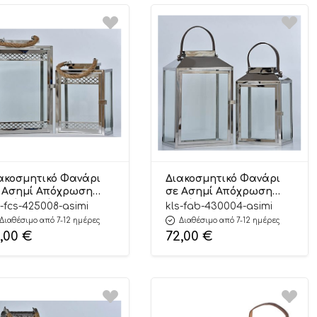
ακοσμητικό Φανάρι
Διακοσμητικό Φανάρι
 Ασημί Απόχρωση
σε Ασημί Απόχρωση
κρό 1 Τεμάχιο |
Μεγάλο 1 Τεμάχιο
s-fcs-425008-asimi
kls-fab-430004-asimi
S/425008 Kaliso
(40x25x19εκ) |
Διαθέσιμο από 7-12 ημέρες
Διαθέσιμο από 7-12 ημέρες
FBB/430004 Kaliso
0,00
€
72,00
€